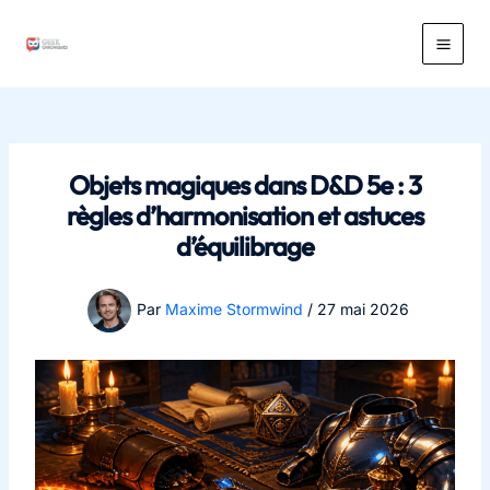
Aller
au
Main
contenu
Men
Objets magiques dans D&D 5e : 3
règles d’harmonisation et astuces
d’équilibrage
Par
Maxime Stormwind
/
27 mai 2026