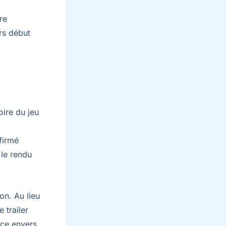
re
rs début
oire du jeu
firmé
 le rendu
on. Au lieu
 trailer
nce envers