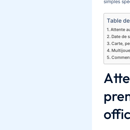
simples spé
Table de
Attente a
Date de s
Carte, pe
Multijoue
Comment s
Atte
prem
offic