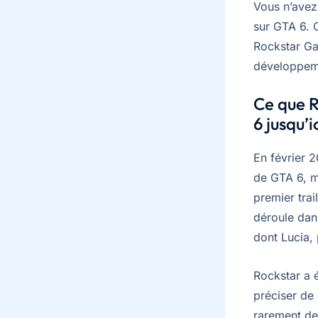
Vous n’avez 
sur GTA 6. C
Rockstar Ga
développem
Ce que R
6 jusqu’i
En février 
de GTA 6, me
premier trai
déroule dan
dont Lucia, 
Rockstar a 
préciser de
rarement de