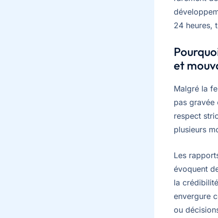
développeme
24 heures, 
Pourquoi
et mouv
Malgré la fe
pas gravée d
respect stri
plusieurs mo
Les rapport
évoquent de
la crédibili
envergure c
ou décision