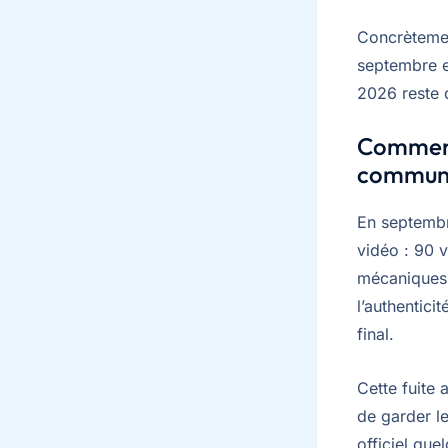
Concrètemen
septembre e
2026 reste 
Comment 
communi
En septembre
vidéo : 90 
mécaniques 
l’authentici
final.
Cette fuite 
de garder le
officiel que