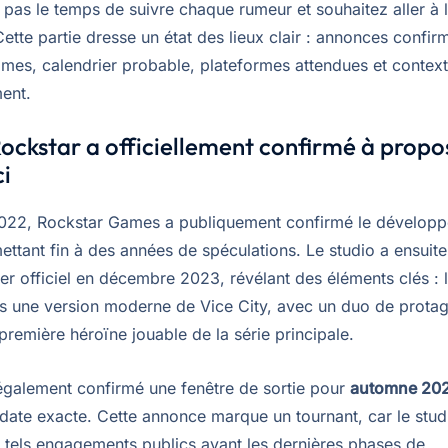
pas le temps de suivre chaque rumeur et souhaitez aller à l
ette partie dresse un état des lieux clair : annonces confir
mes, calendrier probable, plateformes attendues et contex
ent.
ockstar a officiellement confirmé à propo
ci
2022, Rockstar Games a publiquement confirmé le développ
ttant fin à des années de spéculations. Le studio a ensuite
ler officiel en décembre 2023, révélant des éléments clés : l
s une version moderne de Vice City, avec un duo de protag
première héroïne jouable de la série principale.
également confirmé une fenêtre de sortie pour
automne 20
 date exacte. Cette annonce marque un tournant, car le stu
 tels engagements publics avant les dernières phases de