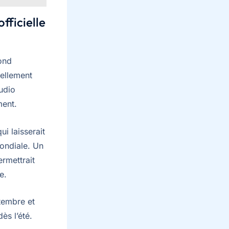
fficielle
ond
ellement
tudio
ment.
i laisserait
mondiale. Un
rmettrait
e.
tembre et
ès l’été.