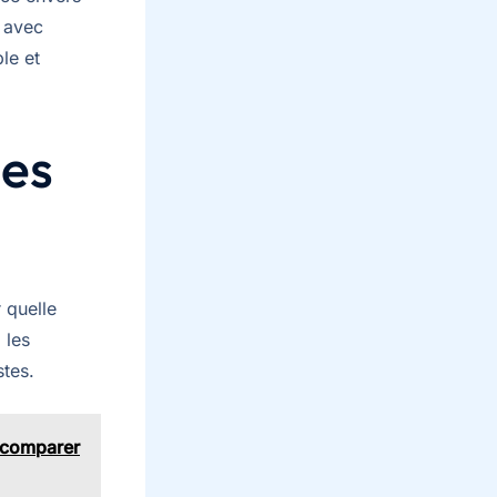
e avec
ble et
mes
 quelle
 les
stes.
t comparer