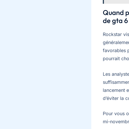
Quand pe
de gta 6
Rockstar vi
généralemen
favorables p
pourrait ch
Les analyste
suffisammen
lancement e
d’éviter la 
Pour vous o
mi-novembre 