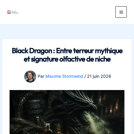
Aller
au
Main
contenu
Men
Black Dragon : Entre terreur mythique
et signature olfactive de niche
Par
Maxime Stormwind
/
21 juin 2026