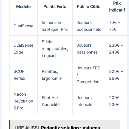
Prix
Modèle
Points Forts
Public Cible
indicatif
Immersion
Joueurs
70€ –
DualSense
haptique, Prix
occasionnels
75€
Sticks
DualSense
Joueurs
230€ –
remplaçables,
Edge
passionnés
240€
Logiciel
Joueurs FPS
SCUF
Palettes,
220€ –
/
Reflex
Ergonomie
260€
Compétition
Nacon
Effet Hall,
Joueurs
200€ –
Revolution
Durabilité
intensifs
230€
5 Pro
LIRE AUSSI
Pedantix solution : astuces