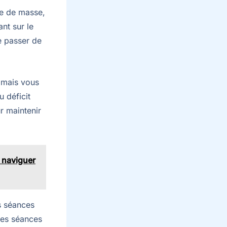
ise de masse,
nt sur le
e passer de
 mais vous
u déficit
r maintenir
t naviguer
s séances
des séances