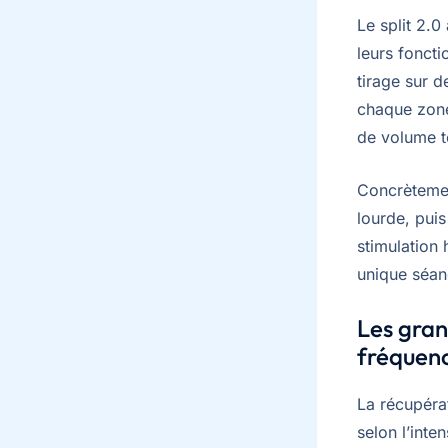
Le split 2.0
leurs foncti
tirage sur d
chaque zone
de volume t
Concrètemen
lourde, puis
stimulation
unique séanc
Les gran
fréquen
La récupéra
selon l’inten