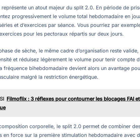
té représente un atout majeur du split 2.0. En période de pr
tez progressivement le volume total hebdomadaire en joua
éries et d’exercices par séance. Vous pourriez par exempl
 exercices pour les pectoraux répartis sur deux jours.
phase de sèche, le même cadre d’organisation reste valide,
tensité et réduisez légèrement le volume pour tenir compte d
La fréquence bihebdomadaire devient alors un avantage pou
culaire malgré la restriction énergétique.
SI
Filmoflix : 3 réflexes pour contourner les blocages FAI e
que
composition corporelle, le split 2.0 permet de combiner de
es en force sur la première stimulation hebdomadaire avec 