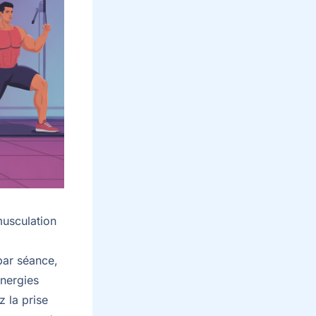
musculation
par séance,
ynergies
 la prise