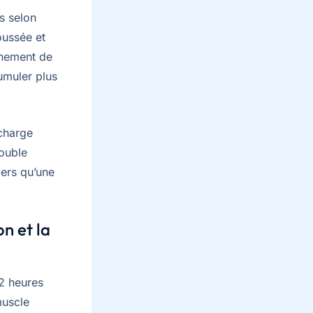
s selon
oussée et
aînement de
umuler plus
 charge
double
ers qu’une
n et la
2 heures
 muscle