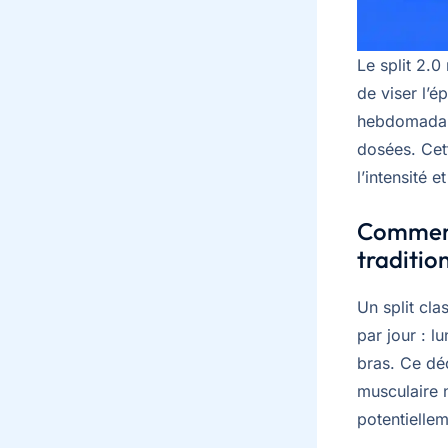
Le split 2.0
de viser l’é
hebdomadair
dosées. Cet
l’intensité e
Comment 
traditio
Un split cl
par jour : l
bras. Ce dé
musculaire n
potentiellem