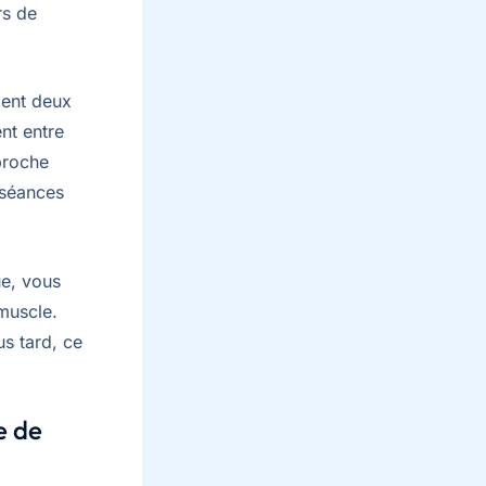
rs de
ment deux
nt entre
proche
 séances
ue, vous
muscle.
us tard, ce
e de