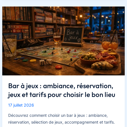
soirées
:
sans
matériel,
adaptés
au
nombre
de
joueurs
et
sans
malaise
Bar à jeux : ambiance, réservation,
jeux et tarifs pour choisir le bon lieu
17 juillet 2026
Découvrez comment choisir un bar à jeux : ambiance,
réservation, sélection de jeux, accompagnement et tarifs.