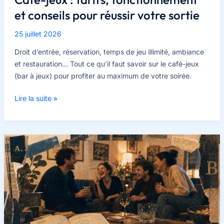
et conseils pour réussir votre sortie
25 juillet 2026
Droit d’entrée, réservation, temps de jeu illimité, ambiance
et restauration… Tout ce qu’il faut savoir sur le café-jeux
(bar à jeux) pour profiter au maximum de votre soirée.
Café-
Lire la suite »
jeux
:
tarifs,
fonctionnement
et
conseils
pour
réussir
votre
sortie