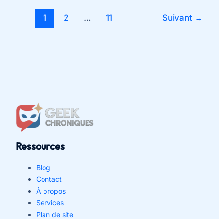
nouveautés
1
2
…
11
Suivant
→
et
version
originale
à
connaître
avant
de
lire
Ressources
Blog
Contact
À propos
Services
Plan de site