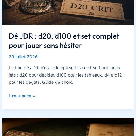
shot
narratif
ou
une
table
Dé JDR : d20, d100 et set complet
pulp
pour jouer sans hésiter
?
29 juillet 2026
Le bon dé JDR, c’est celui qui se lit vite et sert aux bons
jets : d20 pour décider, d100 pour les tableaux, d4 à d12
pour les dégâts. Guide de choix.
Dé
Lire la suite »
JDR
:
d20,
d100
et