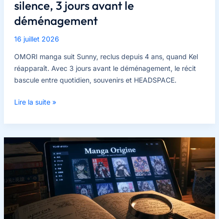
silence, 3 jours avant le
déménagement
16 juillet 2026
OMORI manga suit Sunny, reclus depuis 4 ans, quand Kel
réapparaît. Avec 3 jours avant le déménagement, le récit
bascule entre quotidien, souvenirs et HEADSPACE.
Sunny,
Lire la suite »
Kel
et
HEADSPACE
:
4
ans
de
silence,
3
jours