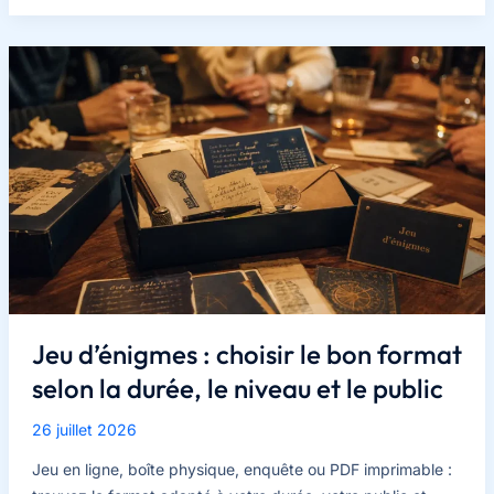
dés
:
comment
choisir
entre
3,
5
ou
6
dés
selon
la
partie
Jeu d’énigmes : choisir le bon format
?
selon la durée, le niveau et le public
26 juillet 2026
Jeu en ligne, boîte physique, enquête ou PDF imprimable :