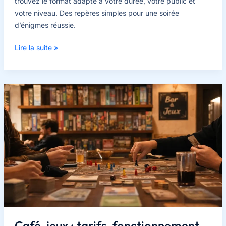
trouvez le format adapté à votre durée, votre public et
votre niveau. Des repères simples pour une soirée
d’énigmes réussie.
Jeu
Lire la suite »
d’énigmes
:
choisir
le
bon
format
selon
la
durée,
le
niveau
et
le
public
Café-jeux : tarifs, fonctionnement