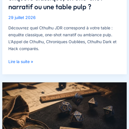
narratif ou une table pulp ?
29 juillet 2026
Découvrez quel Cthulhu JDR correspond à votre table :
enquête classique, one-shot narratif ou ambiance pulp.
L’Appel de Cthulhu, Chroniques Oubliées, Cthulhu Dark et
Hack comparés.
Quel
Lire la suite »
Cthulhu
JDR
choisir
pour
une
enquête
classique,
un
one-