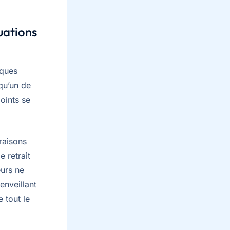
tuations
lques
qu’un de
oints se
raisons
 retrait
eurs ne
enveillant
e tout le