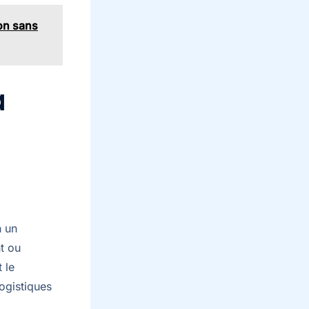
lon sans
a
n un
t ou
 le
ogistiques