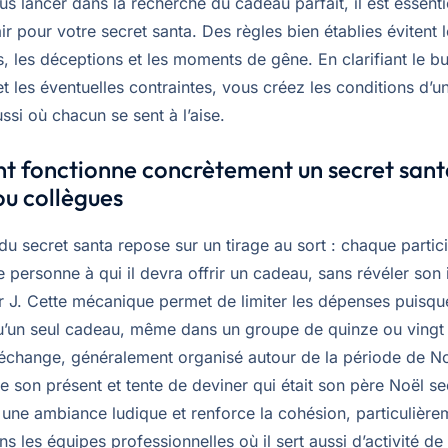
s lancer dans la recherche du cadeau parfait, il est essentie
ir pour votre secret santa. Des règles bien établies évitent 
, les déceptions et les moments de gêne. En clarifiant le b
t les éventuelles contraintes, vous créez les conditions d’
ssi où chacun se sent à l’aise.
 fonctionne concrètement un secret sant
ou collègues
du secret santa repose sur un tirage au sort : chaque partic
 personne à qui il devra offrir un cadeau, sans révéler son 
ur J. Cette mécanique permet de limiter les dépenses puisq
u’un seul cadeau, même dans un groupe de quinze ou vingt
’échange, généralement organisé autour de la période de Noë
 son présent et tente de deviner qui était son père Noël se
 une ambiance ludique et renforce la cohésion, particulière
s les équipes professionnelles où il sert aussi d’activité d