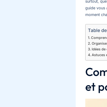
surtout, qu
guide vous 
moment chal
Table de
Comprendr
Organiser
Idées de 
Astuces e
Comp
et p