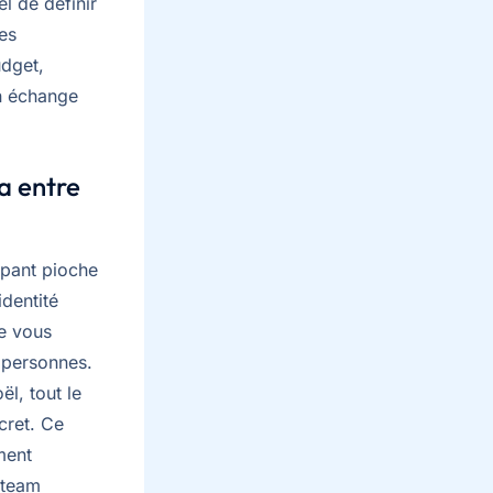
l de définir
les
udget,
un échange
a entre
ipant pioche
identité
ue vous
 personnes.
l, tout le
cret. Ce
ment
e team