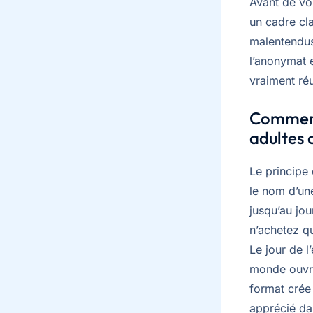
Avant de vou
un cadre cla
malentendus
l’anonymat e
vraiment réu
Comment
adultes 
Le principe 
le nom d’une
jusqu’au jo
n’achetez q
Le jour de l
monde ouvre
format crée
apprécié dan