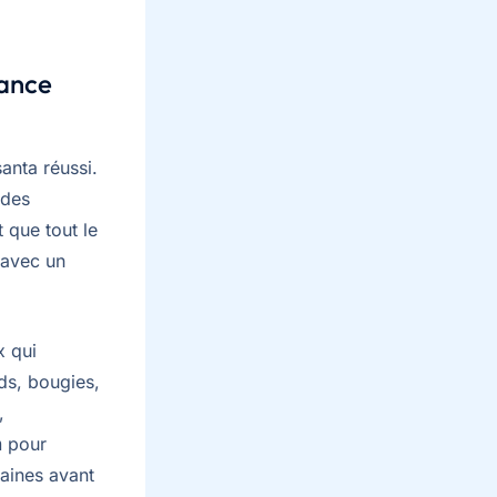
iance
anta réussi.
 des
 que tout le
 avec un
x qui
ds, bougies,
,
n
pour
aines avant