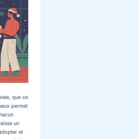
année, que ce
deaux permet
chacun
laisse un
 adopter et