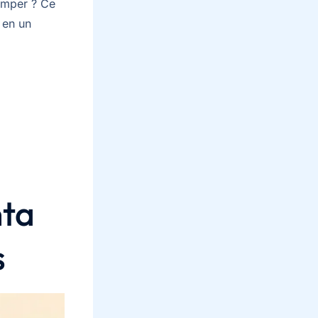
romper ? Ce
 en un
nta
s