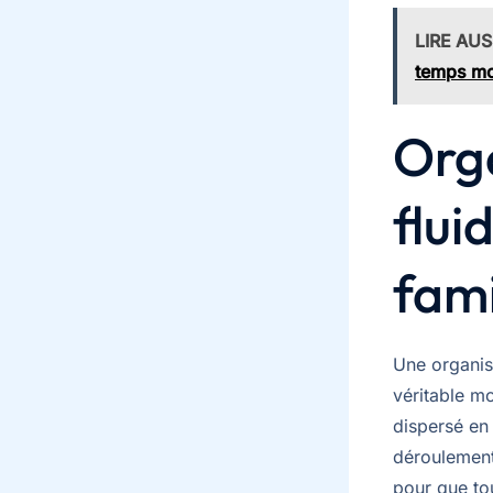
LIRE AUS
temps mo
Orga
flui
fami
Une organis
véritable m
dispersé en 
déroulement 
pour que to