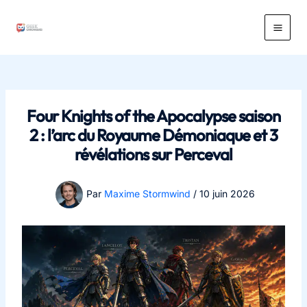
Aller
au
Main
contenu
Men
Four Knights of the Apocalypse saison
2 : l’arc du Royaume Démoniaque et 3
révélations sur Perceval
Par
Maxime Stormwind
/
10 juin 2026