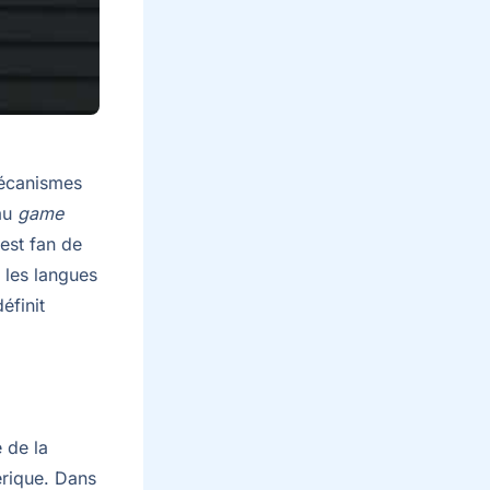
mécanismes
 au
game
est fan de
 les langues
éfinit
 de la
érique. Dans