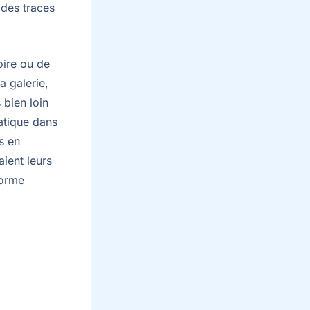
 des traces
oire ou de
a galerie,
 bien loin
matique dans
s en
aient leurs
norme