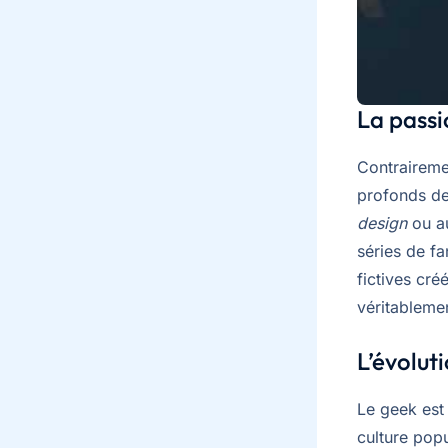
La passi
Contraireme
profonds de 
design
ou au
séries de fa
fictives cré
véritablemen
L’évolut
Le geek est 
culture pop