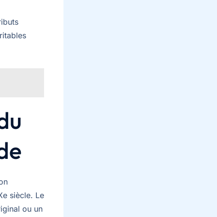
ributs
ritables
 du
ode
son
Xe siècle. Le
riginal ou un