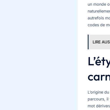
un monde où 
naturelleme
autrefois m
codes de mo
LIRE AUS
L’ét
carn
L’origine d
parcours, il
mot dériver