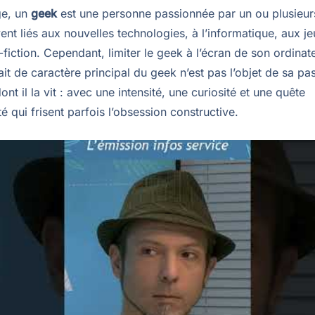
ge, un
geek
est une personne passionnée par un ou plusieu
ent liés aux nouvelles technologies, à l’informatique, aux j
-fiction. Cependant, limiter le geek à l’écran de son ordinat
rait de caractère principal du geek n’est pas l’objet de sa pa
ont il la vit : avec une intensité, une curiosité et une quête
té qui frisent parfois l’obsession constructive.