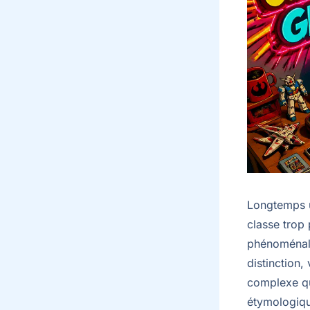
Longtemps u
classe trop 
phénoménal.
distinction,
complexe qu
étymologiqu