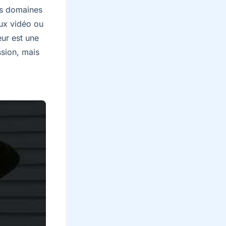
rs domaines
eux vidéo ou
eur est une
ssion, mais