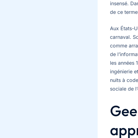
insensé. Dan
de ce terme
Aux États-Un
carnaval. So
comme arrach
de l’informa
les années 1
ingénierie e
nuits à cod
sociale de l
Geek
appr