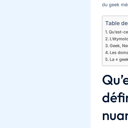
du geek méri
Table de
Qu’est-ce
L’étymol
Geek, Ner
Les domai
La « geek
Qu’e
défi
nua