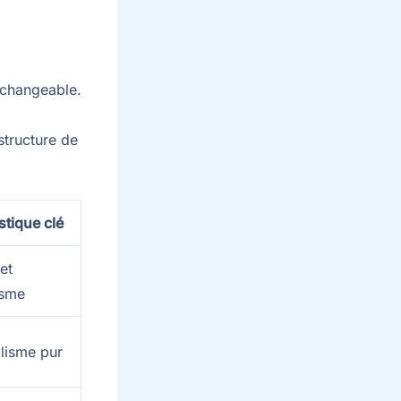
rchangeable.
structure de
stique clé
et
asme
alisme pur