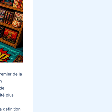
remier de la
n
 de
ité plus
 définition