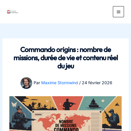
Aller
au
Main
contenu
Men
Commando origins : nombre de
missions, durée de vie et contenu réel
du jeu
Par
Maxime Stormwind
/
24 février 2026