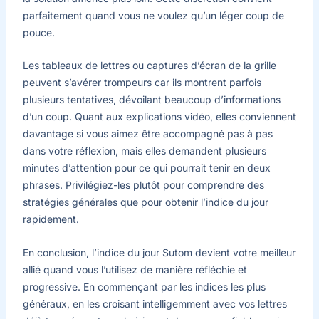
parfaitement quand vous ne voulez qu’un léger coup de
pouce.
Les tableaux de lettres ou captures d’écran de la grille
peuvent s’avérer trompeurs car ils montrent parfois
plusieurs tentatives, dévoilant beaucoup d’informations
d’un coup. Quant aux explications vidéo, elles conviennent
davantage si vous aimez être accompagné pas à pas
dans votre réflexion, mais elles demandent plusieurs
minutes d’attention pour ce qui pourrait tenir en deux
phrases. Privilégiez-les plutôt pour comprendre des
stratégies générales que pour obtenir l’indice du jour
rapidement.
En conclusion, l’indice du jour Sutom devient votre meilleur
allié quand vous l’utilisez de manière réfléchie et
progressive. En commençant par les indices les plus
généraux, en les croisant intelligemment avec vos lettres