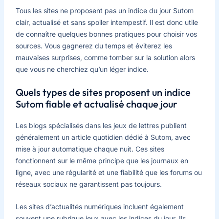
Tous les sites ne proposent pas un indice du jour Sutom
clair, actualisé et sans spoiler intempestif. Il est donc utile
de connaître quelques bonnes pratiques pour choisir vos
sources. Vous gagnerez du temps et éviterez les
mauvaises surprises, comme tomber sur la solution alors
que vous ne cherchiez qu’un léger indice.
Quels types de sites proposent un indice
Sutom fiable et actualisé chaque jour
Les blogs spécialisés dans les jeux de lettres publient
généralement un article quotidien dédié à Sutom, avec
mise à jour automatique chaque nuit. Ces sites
fonctionnent sur le même principe que les journaux en
ligne, avec une régularité et une fiabilité que les forums ou
réseaux sociaux ne garantissent pas toujours.
Les sites d’actualités numériques incluent également
souvent une rubrique jeux avec les indices du jour. Ils