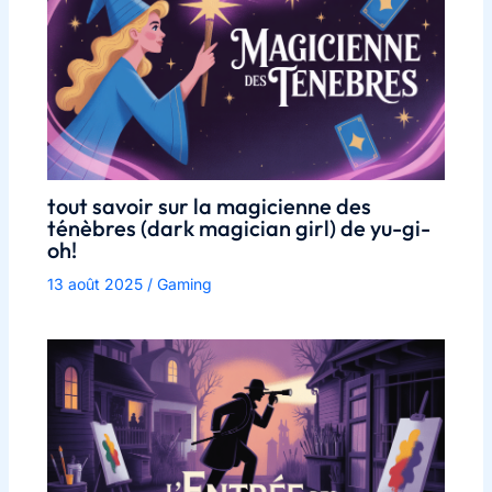
tout savoir sur la magicienne des
ténèbres (dark magician girl) de yu-gi-
oh!
13 août 2025
/
Gaming