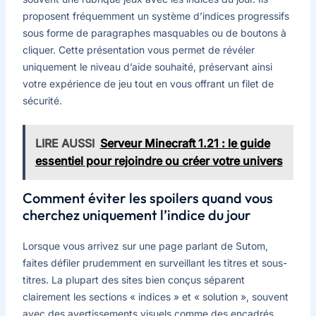
proposent fréquemment un système d’indices progressifs
sous forme de paragraphes masquables ou de boutons à
cliquer. Cette présentation vous permet de révéler
uniquement le niveau d’aide souhaité, préservant ainsi
votre expérience de jeu tout en vous offrant un filet de
sécurité.
LIRE AUSSI
Serveur Minecraft 1.21 : le guide
essentiel pour rejoindre ou créer votre univers
Comment éviter les spoilers quand vous
cherchez uniquement l’indice du jour
Lorsque vous arrivez sur une page parlant de Sutom,
faites défiler prudemment en surveillant les titres et sous-
titres. La plupart des sites bien conçus séparent
clairement les sections « indices » et « solution », souvent
avec des avertissements visuels comme des encadrés