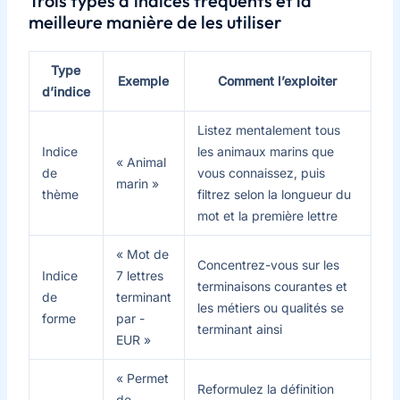
Trois types d’indices fréquents et la
meilleure manière de les utiliser
Type
Exemple
Comment l’exploiter
d’indice
Listez mentalement tous
Indice
les animaux marins que
« Animal
de
vous connaissez, puis
marin »
thème
filtrez selon la longueur du
mot et la première lettre
« Mot de
Concentrez-vous sur les
Indice
7 lettres
terminaisons courantes et
de
terminant
les métiers ou qualités se
forme
par -
terminant ainsi
EUR »
« Permet
Reformulez la définition
de