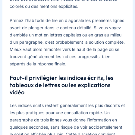
colorés ou des mentions explicites.
Prenez l’habitude de lire en diagonale les premières lignes
avant de plonger dans le contenu détaillé. Si vous voyez
d’emblée un mot en lettres capitales ou en gras au milieu
d’un paragraphe, c’est probablement la solution complète.
Mieux vaut alors remonter vers le haut de la page où se
trouvent généralement les indices progressifs, bien
séparés de la réponse finale.
Faut-il privilégier les indices écrits, les
tableaux de lettres ou les explications
vidéo
Les indices écrits restent généralement les plus discrets et
les plus pratiques pour une consultation rapide. Un
paragraphe de trois lignes vous donne l’information en
quelques secondes, sans risque de voir accidentellement
la solution affichée plus loin. Cette discrétion convient