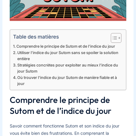
Table des matières
Comprendre le principe de Sutom et de l’indice du jour
Utiliser l’indice du jour Sutom sans se spoiler la solution
entière
Stratégies concrètes pour exploiter au mieux l’indice du
jour Sutom
Où trouver l’indice du jour Sutom de manière fiable et à
jour
Comprendre le principe de
Sutom et de l’indice du jour
Savoir comment fonctionne Sutom et son indice du jour
vous évite bien des frustrations. En comprenant la