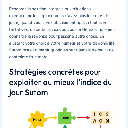
Réservez la solution intégrale aux situations
exceptionnelles : quand vous n’avez plus le temps de
jouer, quand vous avez absolument épuisé toutes vos
tentatives, ou certains jours où vous préférez simplement
connaître la réponse pour passer à autre chose. En
ajustant votre choix à votre humeur et votre disponibilité,
Sutom reste un plaisir quotidien sans jamais devenir une
contrainte frustrante.
Stratégies concrètes pour
exploiter au mieux l’indice du
jour Sutom