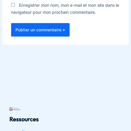
Enregistrer mon nom, mon e-mail et mon site dans le
navigateur pour mon prochain commentaire.
Ressources