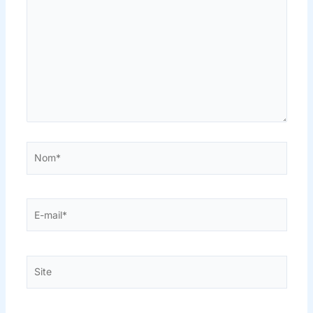
Nom*
E-
mail*
Site