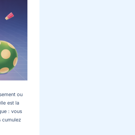
issement ou
le est la
que : vous
s cumulez