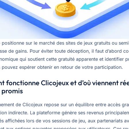
 positionne sur le marché des sites de jeux gratuits ou semi
se de gains. Pour éviter toute déception, il faut d’abord c
omique qui soutient cette gratuité apparente et identifier 
 pouvez espérer obtenir en retour de votre participation.
fonctionne Clicojeux et d’où viennent ré
s promis
nement de Clicojeux repose sur un équilibre entre accès grat
tion indirecte. La plateforme génère ses revenus principale
és affichées lors de vos sessions de jeu, aux partenariats a
et aux options payantes proposées aux utilisateurs. Ces re