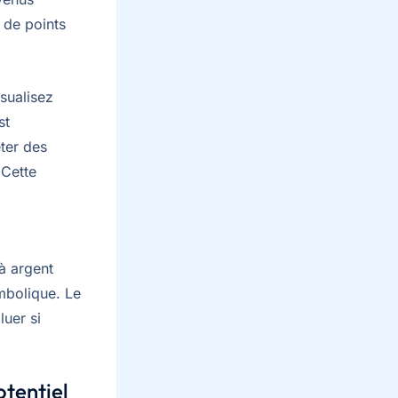
 de points
sualisez
st
eter des
 Cette
 à argent
mbolique. Le
uer si
otentiel