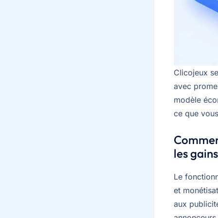
Clicojeux se
avec promes
modèle écon
ce que vous
Comment 
les gain
Le fonction
et monétisa
aux publicit
annonceurs 