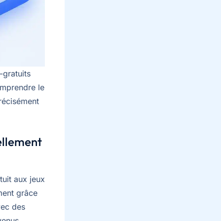
-gratuits
omprendre le
précisément
ellement
uit aux jeux
ment grâce
vec des
venus