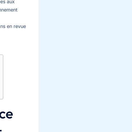
ées aux
onnement
ons en revue
 ce
t