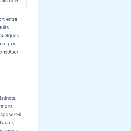
ais rare
rt entre
tuits
 quelques
Les gros
onstituer
stincts.
entions
ispose-t-il
’autre,
ans quels