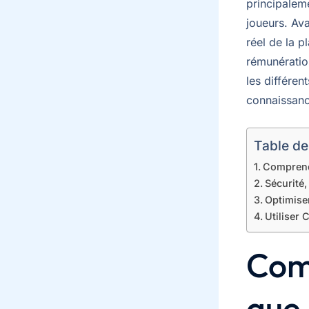
principalem
joueurs. Ava
réel de la p
rémunératio
les différen
connaissanc
Table de
Comprendr
Sécurité, 
Optimise
Utiliser 
Comp
que 