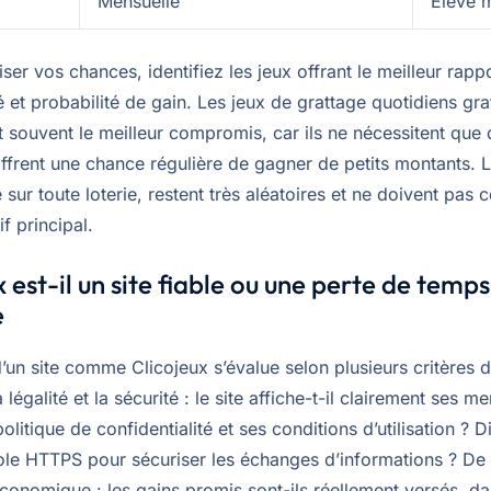
Mensuelle
Élevé m
er vos chances, identifiez les jeux offrant le meilleur rappo
et probabilité de gain. Les jeux de grattage quotidiens gra
t souvent le meilleur compromis, car ils ne nécessitent que
offrent une chance régulière de gagner de petits montants. 
sur toute loterie, restent très aléatoires et ne doivent pas c
if principal.
x est-il un site fiable ou une perte de temps
e
 d’un site comme Clicojeux s’évalue selon plusieurs critères di
 légalité et la sécurité : le site affiche-t-il clairement ses m
politique de confidentialité et ses conditions d’utilisation ? D
ole HTTPS pour sécuriser les échanges d’informations ? De l
 économique : les gains promis sont-ils réellement versés, d