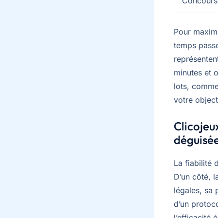
Concours
Pour maximis
temps passé 
représenten
minutes et 
lots, comme 
votre object
Clicojeu
déguisé
La fiabilité
D’un côté, la
légales, sa 
d’un protoc
l’efficacité