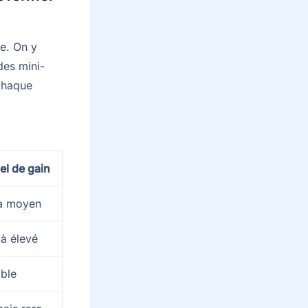
me. On y
des mini-
 Chaque
el de gain
 à moyen
à élevé
ible