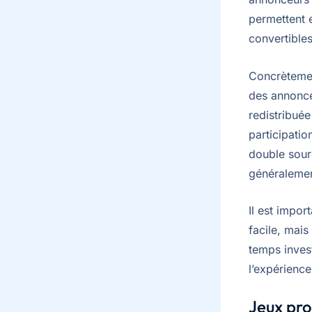
permettent 
convertibles
Concrètement
des annonce
redistribuée
participati
double sour
généralemen
Il est impor
facile, mai
temps inves
l’expérienc
Jeux pro