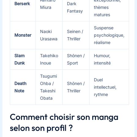
Berserk
Dark
Miura
thèmes
Fantasy
matures
Suspense
Naoki
Seinen /
Monster
psychologique,
Urasawa
Thriller
réalisme
Slam
Takehiko
Shōnen /
Humour,
Dunk
Inoue
Sport
intensité
Tsugumi
Duel
Death
Ohba /
Shōnen /
intellectuel,
Note
Takeshi
Thriller
rythme
Obata
Comment choisir son manga
selon son profil ?