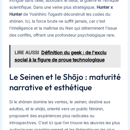
intrigue sans faille, abordant le deuil, la guerre et l’éthique
scientifique. Dans une veine plus stratégique,
Hunter x
Hunter
de Yoshihiro Togashi déconstruit les codes du
shōnen. Ici, la force brute ne suffit jamais, car c’est
l’intelligence et la maîtrise du Nen qui déterminent l’issue
des conflits, offrant une profondeur psychologique rare.
LIRE AUSSI
Définition du geek : de l'exclu
social à la figure de proue technologique
Le Seinen et le Shōjo : maturité
narrative et esthétique
Si le shōnen domine les ventes, le
seinen
, destiné aux
adultes, et le
shōjo
, orienté vers un public féminin,
proposent des expériences plus radicales ou
introspectives. C’est ici que l’on trouve les œuvres les plus
audacieuses graphiquement et les thématiques les plus