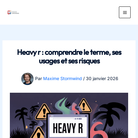
Aller
au
Main
contenu
Men
Heavy r : comprendre le terme, ses
usages et ses risques
Par
Maxime Stormwind
/
30 janvier 2026