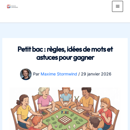
Aller
au
Main
contenu
Men
Petit bac : règles, idées de mots et
astuces pour gagner
Par
Maxime Stormwind
/
29 janvier 2026