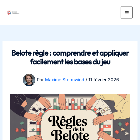
Aller
au
Main
contenu
Men
Belote règle : comprendre et appliquer
facilement les bases du jeu
Par
Maxime Stormwind
/
11 février 2026