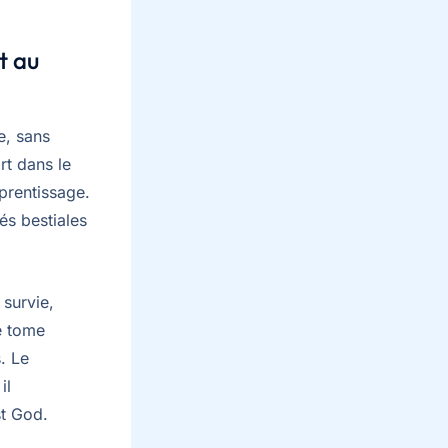
t au
e, sans
rt dans le
prentissage.
és bestiales
 survie,
e tome
. Le
il
st God.