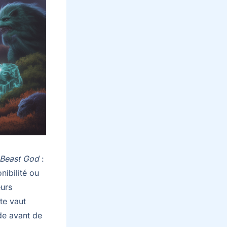
 Beast God
:
nibilité ou
eurs
ite vaut
de avant de