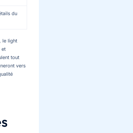
tails du
le light
 et
lent tout
rneront vers
ualité
es