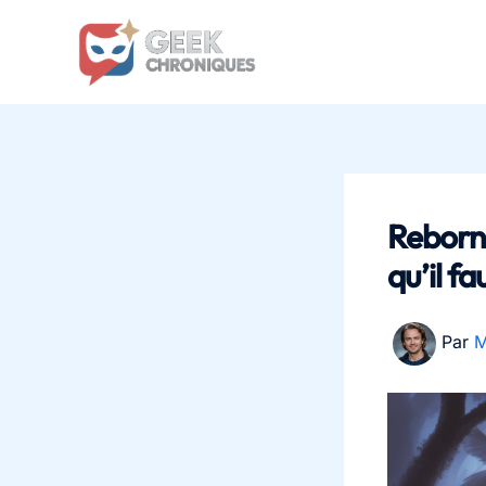
Aller
au
contenu
Reborn 
qu’il f
Par
M