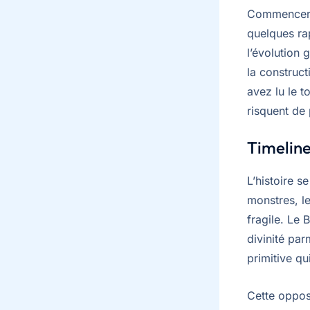
Commencer 
quelques rap
l’évolution 
la construct
avez lu le 
risquent de 
Timeline,
L’histoire s
monstres, l
fragile. Le
divinité par
primitive qu
Cette opposi