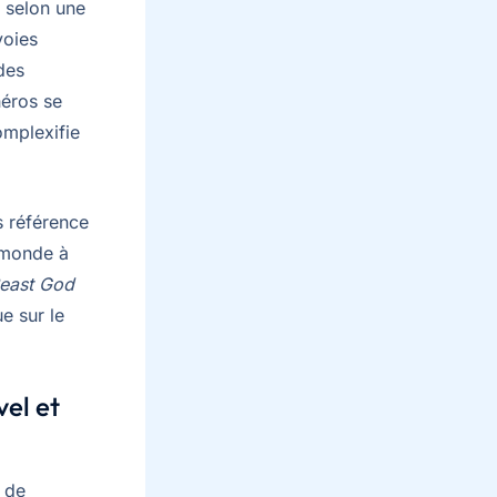
 selon une
voies
des
héros se
omplexifie
is référence
 monde à
Beast God
e sur le
vel et
 de