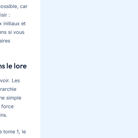
ossible, car
sir :
 initiaux et
ens si vous
aires
s le lore
voir. Les
rarchie
une simple
 force
ins.
e tome 1, le