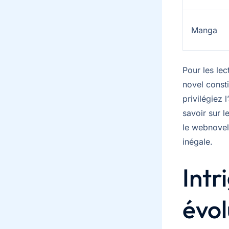
Manga
Pour les lec
novel consti
privilégiez 
savoir sur 
le webnovel
inégale.
Intr
évol