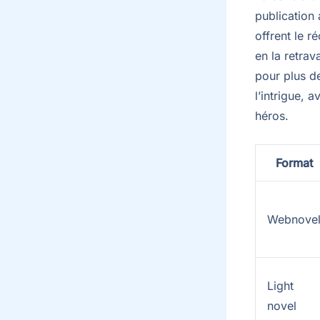
publication 
offrent le r
en la retrav
pour plus d
l’intrigue, 
héros.
Format
Webnove
Light
novel