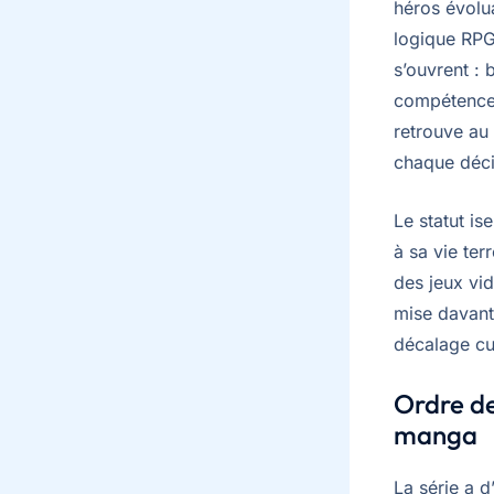
héros évolu
logique RPG
s’ouvrent : 
compétences
retrouve au 
chaque déci
Le statut is
à sa vie te
des jeux vi
mise davanta
décalage cul
Ordre de
manga
La série a 