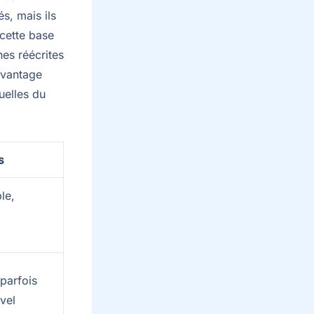
s, mais ils
 cette base
nes réécrites
avantage
uelles du
s
le,
 parfois
vel