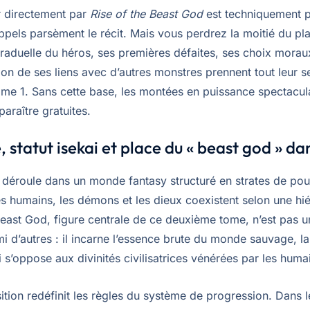
directement par
Rise of the Beast God
est techniquement p
pels parsèment le récit. Mais vous perdrez la moitié du plai
graduelle du héros, ses premières défaites, ses choix moraux
ion de ses liens avec d’autres monstres prennent tout leur s
tome 1. Sans cette base, les montées en puissance spectacul
paraître gratuites.
 statut isekai et place du « beast god » dan
e déroule dans un monde fantasy structuré en strates de pou
es humains, les démons et les dieux coexistent selon une hié
 Beast God, figure centrale de ce deuxième tome, n’est pas 
mi d’autres : il incarne l’essence brute du monde sauvage, la
i s’oppose aux divinités civilisatrices vénérées par les huma
tion redéfinit les règles du système de progression. Dans l