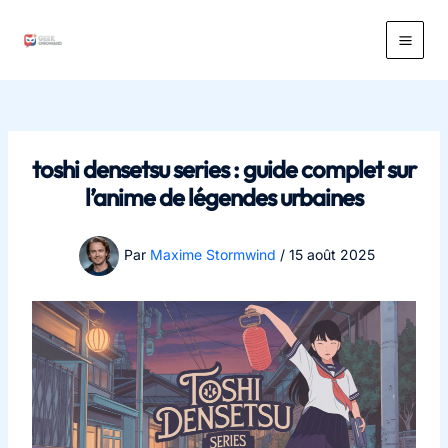
Aller
au
Main
contenu
Men
toshi densetsu series : guide complet sur
l’anime de légendes urbaines
Par
Maxime Stormwind
/
15 août 2025