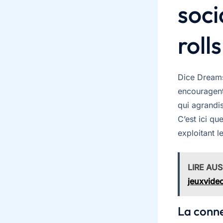
soci
rolls
Dice Dreams
encouragent 
qui agrandi
C’est ici qu
exploitant l
LIRE AUS
jeuxvide
La conne