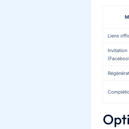
M
Liens offi
Invitation
(Faceboo
Régénérat
Compléti
Opti