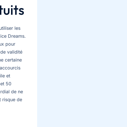
tuits
iliser les
Dice Dreams.
ux pour
de validité
e certaine
raccourcis
le et
 et 50
rdial de ne
t risque de