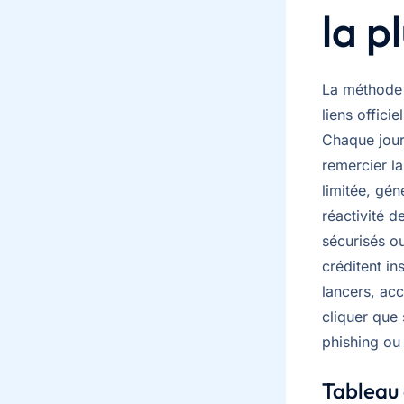
la p
La méthode l
liens offic
Chaque jour
remercier l
limitée, gé
réactivité d
sécurisés ou
créditent i
lancers, acc
cliquer que 
phishing ou
Tableau