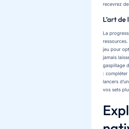
recevrez de 
L’art de
La progress
ressources.
jeu pour op
jamais laiss
gaspillage 
: compléter 
lancers d’u
vos sets pl
Expl
nati