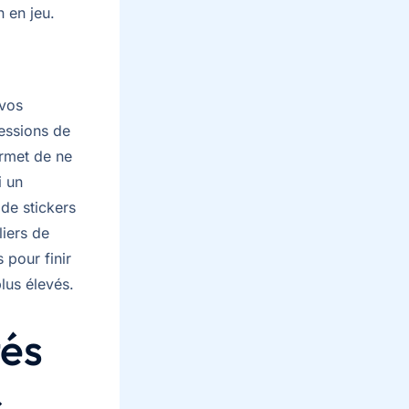
 en jeu.
 vos
sessions de
ermet de ne
i un
de stickers
liers de
 pour finir
lus élevés.
tés
s