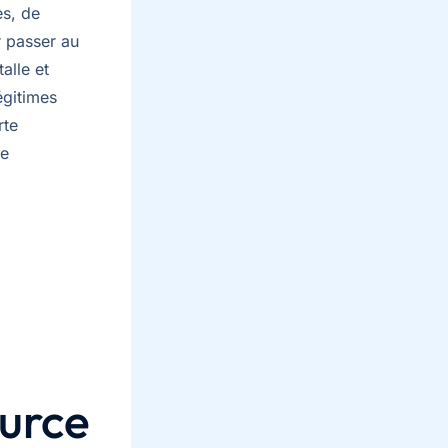
es, de
r passer au
alle et
égitimes
rte
de
ource