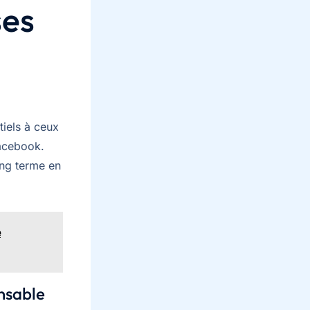
ses
tiels à ceux
Facebook.
ong terme en
e
nsable