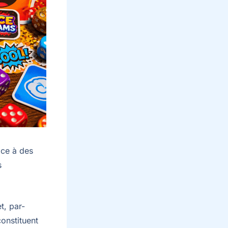
âce à des
s
t, par-
onstituent