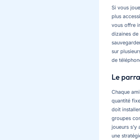
Si vous jou
plus access
vous offre 
dizaines de
sauvegarder
sur plusieu
de téléphon
Le parra
Chaque ami q
quantité fix
doit install
groupes com
joueurs s’y
une stratégi