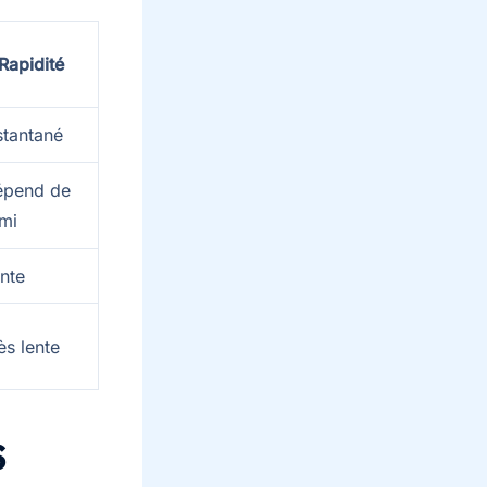
Rapidité
stantané
épend de
ami
nte
ès lente
s