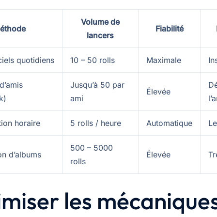
Volume de
éthode
Fiabilité
lancers
ciels quotidiens
10 – 50 rolls
Maximale
In
 d’amis
Jusqu’à 50 par
D
Élevée
k)
ami
l’
ion horaire
5 rolls / heure
Automatique
Le
500 – 5000
on d’albums
Élevée
Tr
rolls
miser les mécanique