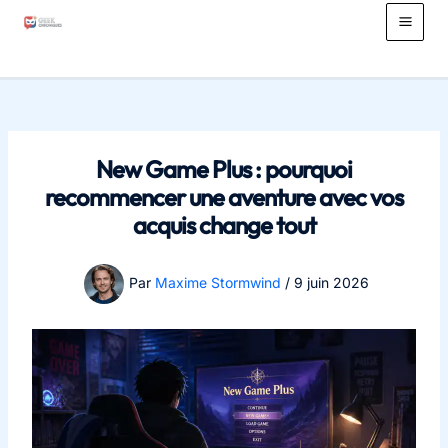
Aller
au
Main
contenu
Men
New Game Plus : pourquoi
recommencer une aventure avec vos
acquis change tout
Par
Maxime Stormwind
/
9 juin 2026