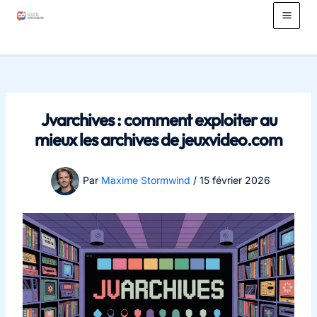
Aller
au
Main
contenu
Men
Jvarchives : comment exploiter au
mieux les archives de jeuxvideo.com
Par
Maxime Stormwind
/
15 février 2026