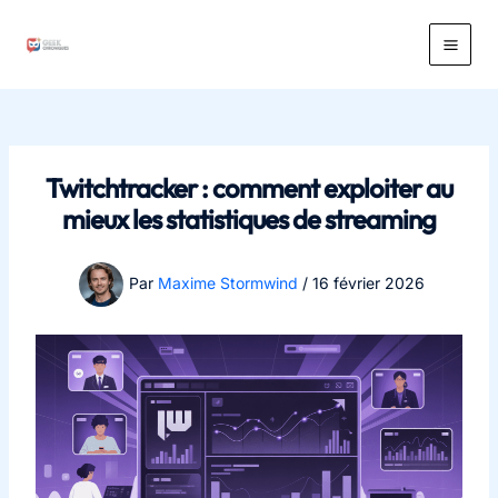
Aller
au
Main
contenu
Men
Twitchtracker : comment exploiter au
mieux les statistiques de streaming
Par
Maxime Stormwind
/
16 février 2026