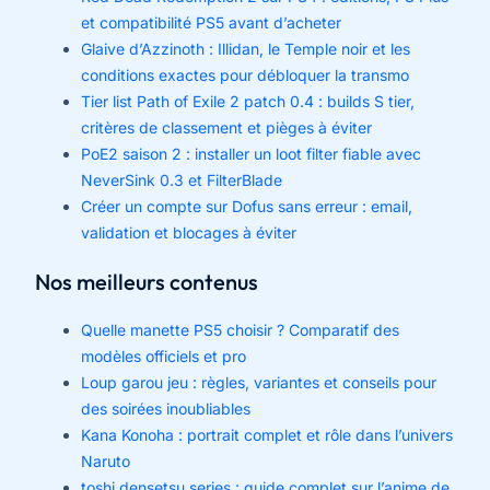
et compatibilité PS5 avant d’acheter
Glaive d’Azzinoth : Illidan, le Temple noir et les
conditions exactes pour débloquer la transmo
Tier list Path of Exile 2 patch 0.4 : builds S tier,
critères de classement et pièges à éviter
PoE2 saison 2 : installer un loot filter fiable avec
NeverSink 0.3 et FilterBlade
Créer un compte sur Dofus sans erreur : email,
validation et blocages à éviter
Nos meilleurs contenus
Quelle manette PS5 choisir ? Comparatif des
modèles officiels et pro
Loup garou jeu : règles, variantes et conseils pour
des soirées inoubliables
Kana Konoha : portrait complet et rôle dans l’univers
Naruto
toshi densetsu series : guide complet sur l’anime de