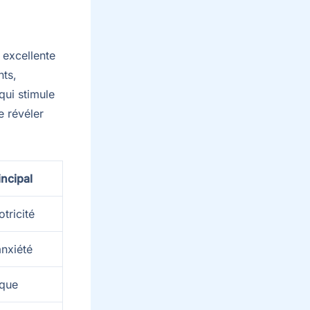
 excellente
nts,
qui stimule
e révéler
incipal
tricité
anxiété
ique