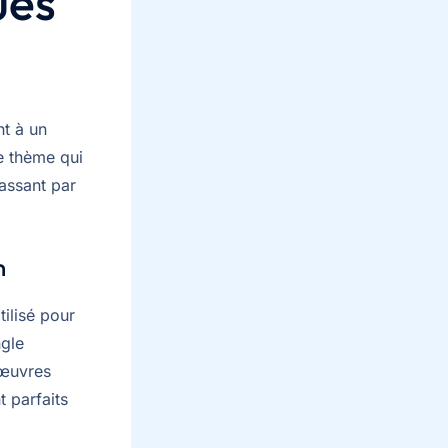
ues
nt à un
e thème qui
assant par
n
tilisé pour
ngle
 œuvres
 parfaits