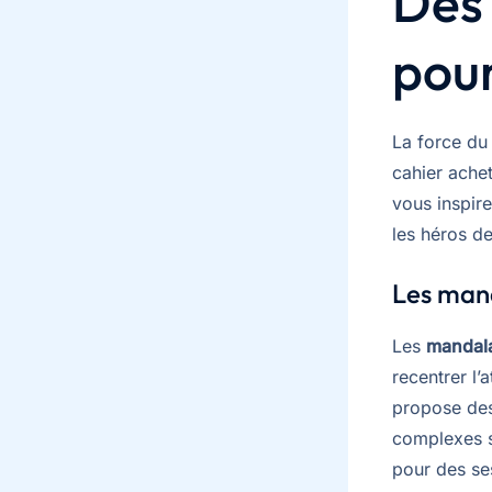
Des 
pour
La force du
cahier ache
vous inspir
les héros de
Les mand
Les
mandal
recentrer l’
propose des
complexes s
pour des se