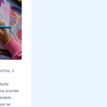
d’hui, il
fants
ne journée
uisable.
que se