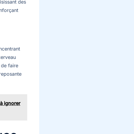
isissant des
enforçant
ncentrant
 cerveau
 de faire
 reposante
à ignorer