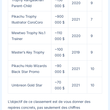
2020
9
Parent-Child
000 $
Pikachu Trophy
~900
2021
7
Illustrator CoroCoro
000 $
Mewtwo Trophy No.1
~110
2020
9
Trainer
000 $
~100
Master’s Key Trophy
2019
9
000 $
Pikachu Holo Wizards
~90
2021
10
Black Star Promo
000 $
~70
Umbreon Gold Star
2021
10
000 $
L’objectif de ce classement est de vous donner des
repères concrets, pas seulement des chiffres