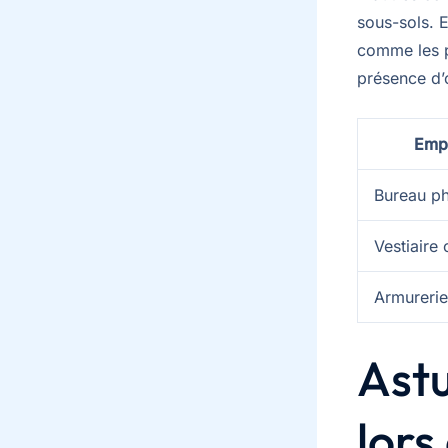
sous-sols. 
comme les p
présence d’
Emp
Bureau p
Vestiaire
Armurerie
Astu
lors