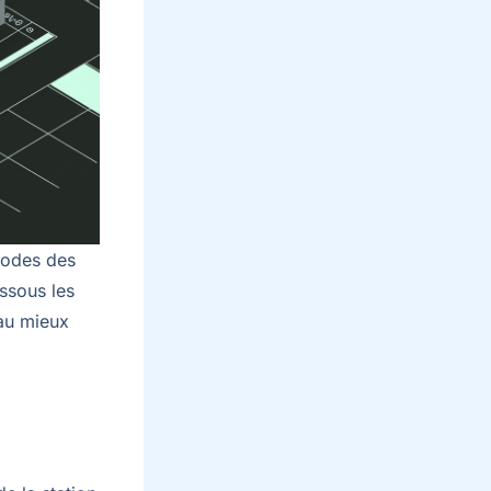
codes des
essous les
 au mieux