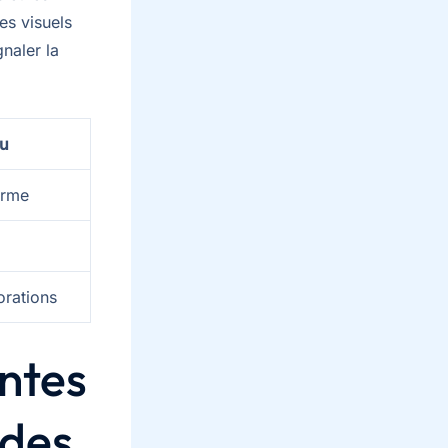
es visuels
naler la
u
arme
orations
entes
odes