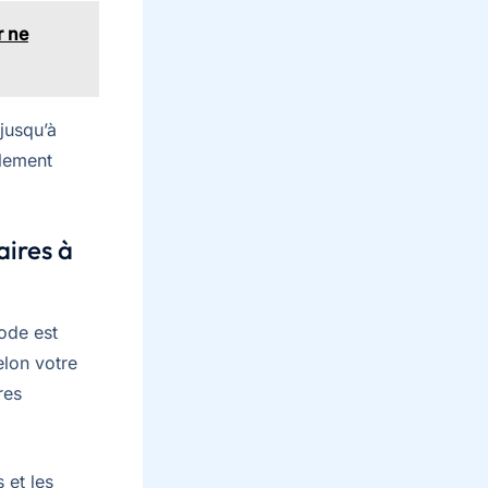
r ne
 jusqu’à
ilement
aires à
ode est
elon votre
res
 et les