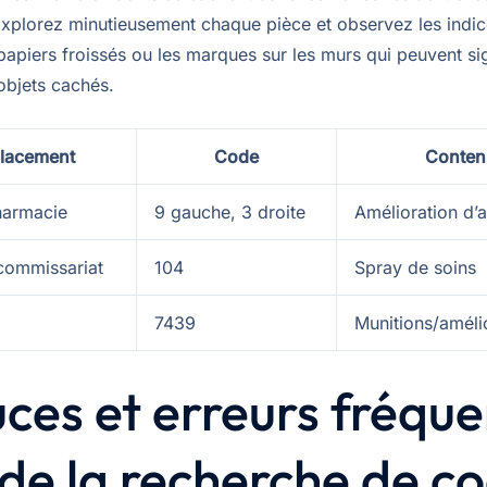
Explorez minutieusement chaque pièce et observez les indic
apiers froissés ou les marques sur les murs qui peuvent sig
objets cachés.
lacement
Code
Conten
harmacie
9 gauche, 3 droite
Amélioration d’
 commissariat
104
Spray de soins
7439
Munitions/améli
ces et erreurs fréqu
 de la recherche de c