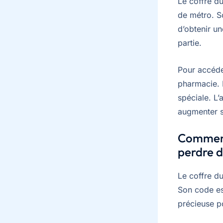
Le coffre du
de métro. S
d’obtenir un
partie.
Pour accéder
pharmacie. L
spéciale. L’
augmenter s
Comment 
perdre d
Le coffre du
Son code e
précieuse po