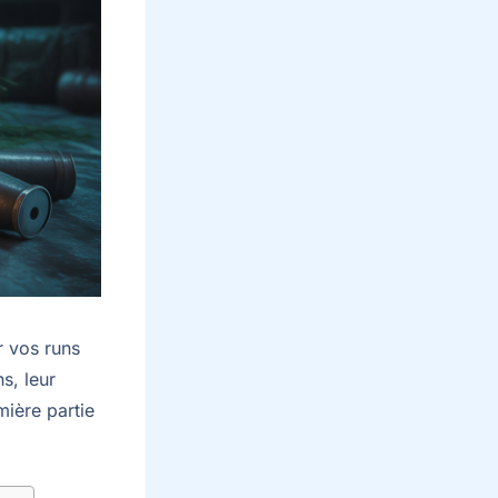
r vos runs
s, leur
mière partie