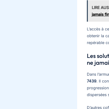
LIRE AUS
jamais fin
L’accès à ce
obtenir la c
repérable co
Les solu
ne jamai
Dans l’armu
7439
. Il c
progression
dispersées s
D’autres cof