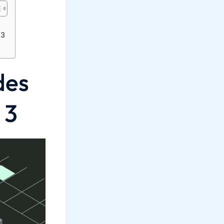
 3
des
 3