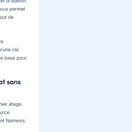
e la station
vous permet
ébut de
la
ucune clé
 de base pour
at sans
mier étage.
ource
 et Nemesis.