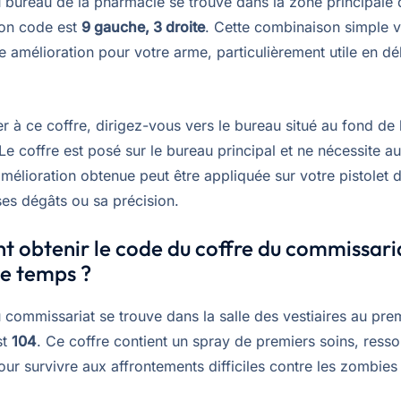
 bureau de la pharmacie se trouve dans la zone principale d
on code est
9 gauche, 3 droite
. Cette combinaison simple 
e amélioration pour votre arme, particulièrement utile en d
 à ce coffre, dirigez-vous vers le bureau situé au fond de 
e coffre est posé sur le bureau principal et ne nécessite a
amélioration obtenue peut être appliquée sur votre pistolet
es dégâts ou sa précision.
obtenir le code du coffre du commissari
e temps ?
 commissariat se trouve dans la salle des vestiaires au pre
st
104
. Ce coffre contient un spray de premiers soins, ress
ur survivre aux affrontements difficiles contre les zombies