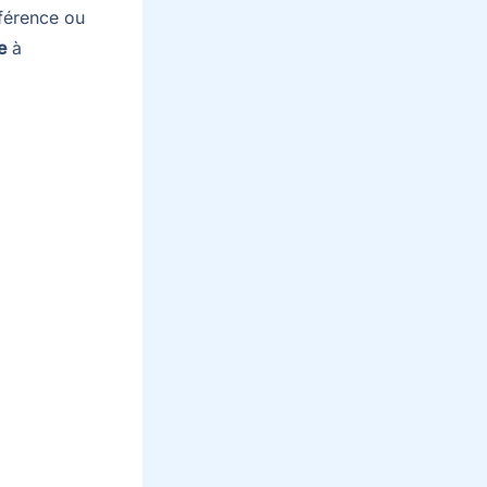
férence ou
e
à