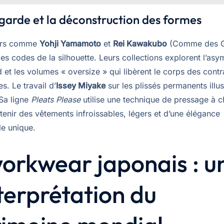
garde et la déconstruction des formes
urs comme
Yohji Yamamoto
et
Rei Kawakubo
(Comme des G
es codes de la silhouette. Leurs collections explorent l’asym
 et les volumes « oversize » qui libèrent le corps des contr
es. Le travail d’
Issey Miyake
sur les plissés permanents illus
 Sa ligne
Pleats Please
utilise une technique de pressage à c
tenir des vêtements infroissables, légers et d’une élégance
le unique.
orkwear japonais : u
terprétation du