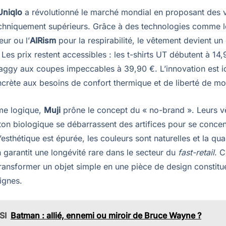
Uniqlo
a révolutionné le marché mondial en proposant des 
chniquement supérieurs. Grâce à des technologies comme 
eur ou l’
AIRism
pour la respirabilité, le vêtement devient un 
 Les prix restent accessibles : les t-shirts UT débutent à 14,
aggy aux coupes impeccables à 39,90 €. L’innovation est i
crète aux besoins de confort thermique et de liberté de m
me logique,
Muji
prône le concept du « no-brand ». Leurs v
ton biologique se débarrassent des artifices pour se concen
 L’esthétique est épurée, les couleurs sont naturelles et la qua
 garantit une longévité rare dans le secteur du
fast-retail
. C
transformer un objet simple en une pièce de design constitue
ignes.
SI
Batman : allié, ennemi ou miroir de Bruce Wayne ?