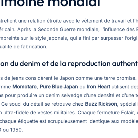
rimoine mondial
retient une relation étroite avec le vêtement de travail et l’
éricain. Après la Seconde Guerre mondiale, l’influence des 
mpreinte sur le style japonais, qui a fini par surpasser l’orig
alité de fabrication.
ion du denim et de la reproduction authen
s de jeans considèrent le Japon comme une terre promise.
omme
Momotaro
,
Pure Blue Japan
ou
Iron Heart
utilisent de
ns pour produire un denim selvedge d’une densité et d’une t
. Ce souci du détail se retrouve chez
Buzz Rickson
, spécial
 ultra-fidèle de vestes militaires. Chaque fermeture Éclair,
 chaque étiquette est scrupuleusement identique aux modèl
0 ou 1950.