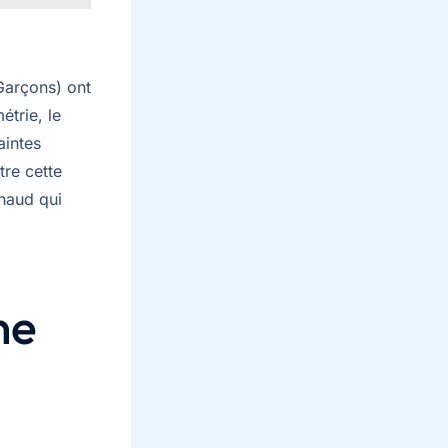
arçons) ont
étrie, le
aintes
tre cette
haud qui
ne