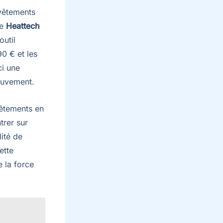
vêtements
le
Heattech
outil
90 € et les
ci une
ouvement.
êtements en
trer sur
lité de
ette
 la force