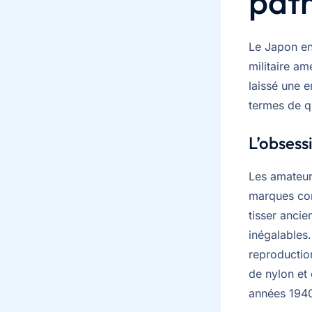
pat
Le Japon ent
militaire am
laissé une e
termes de qu
L’obsess
Les amateur
marques c
tisser ancie
inégalables
reproduction
de nylon et
années 194