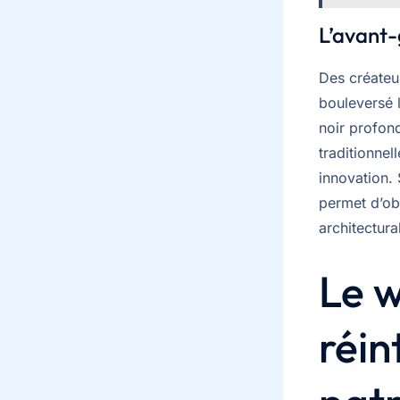
L’avant-
Des créate
bouleversé l
noir profond
traditionnell
innovation.
permet d’ob
architectura
Le w
réin