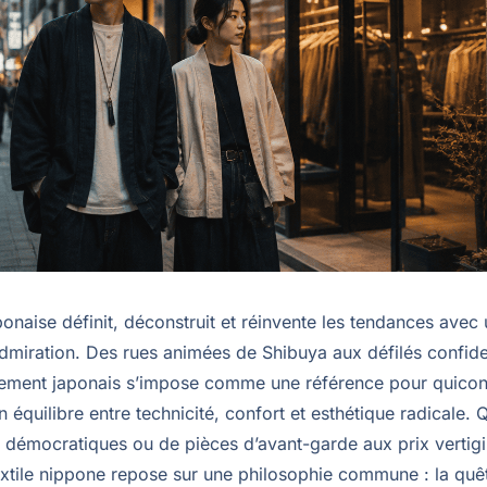
naise définit, déconstruit et réinvente les tendances avec 
admiration. Des rues animées de Shibuya aux défilés confide
êtement japonais s’impose comme une référence pour quico
 équilibre entre technicité, confort et esthétique radicale. Q
 démocratiques ou de pièces d’avant-garde aux prix vertig
textile nippone repose sur une philosophie commune : la quê