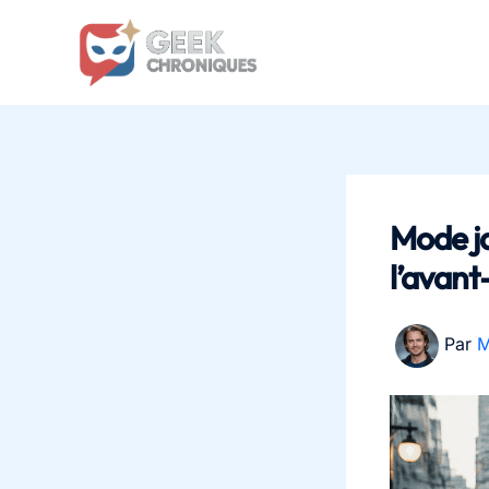
Aller
au
contenu
Mode ja
l’avant
Par
M