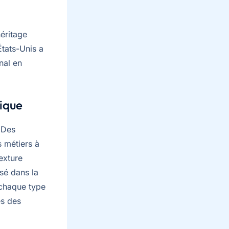
héritage
États-Unis a
inal en
tique
 Des
s métiers à
exture
isé dans la
 chaque type
es des