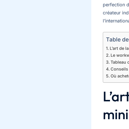
perfection d
créateur in
l’internation
Table de
L’art de 
Le workw
Tableau 
Conseils 
Où achet
L’ar
min