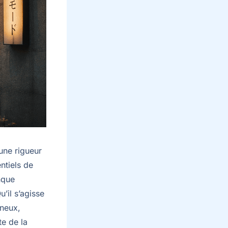
une rigueur
ntiels de
nque
u’il s’agisse
ineux,
te de la