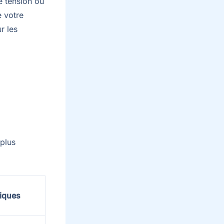
e tension où
e votre
r les
 plus
iques