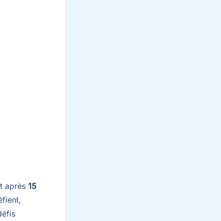
nt après
15
fient,
défis