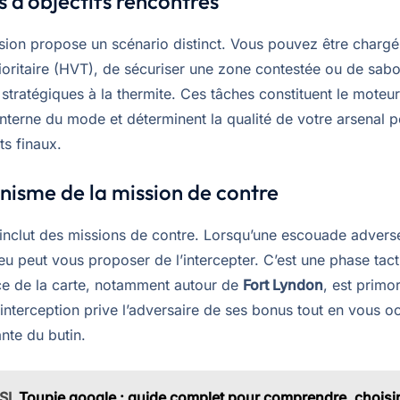
s d’objectifs rencontrés
ion propose un scénario distinct. Vous pouvez être chargé 
rioritaire (HVT), de sécuriser une zone contestée ou de sabo
s stratégiques à la thermite. Ces tâches constituent le moteu
nterne du mode et déterminent la qualité de votre arsenal p
ts finaux.
isme de la mission de contre
inclut des missions de contre. Lorsqu’une escouade adverse 
 jeu peut vous proposer de l’intercepter. C’est une phase tac
e de la carte, notamment autour de
Fort Lyndon
, est primor
interception prive l’adversaire de ses bonus tout en vous o
nte du butin.
SI
Toupie google : guide complet pour comprendre, choisir