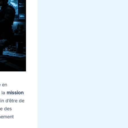
e en
, la
mission
in d’être de
me des
nnement