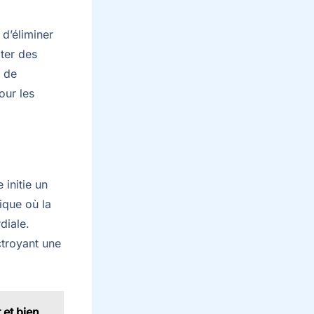
d’éliminer
ter des
r de
our les
initie un
tique où la
diale.
ctroyant une
 et bien