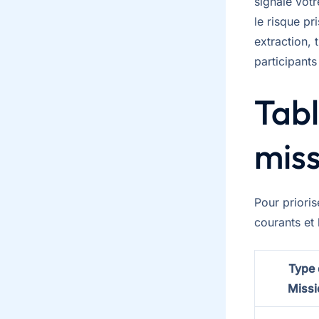
signale vot
le risque p
extraction,
participants
Tabl
mis
Pour prioris
courants et 
Type 
Missi