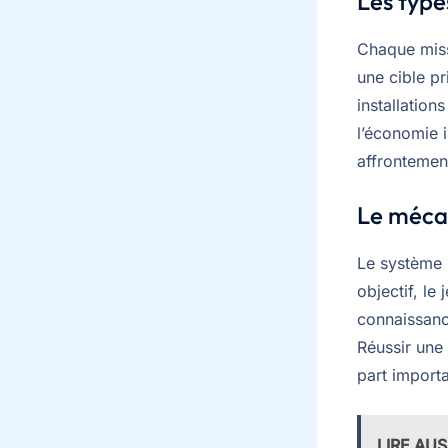
Les type
Chaque miss
une cible p
installation
l’économie i
affrontemen
Le mécan
Le système 
objectif, le
connaissanc
Réussir une 
part importa
LIRE AUS