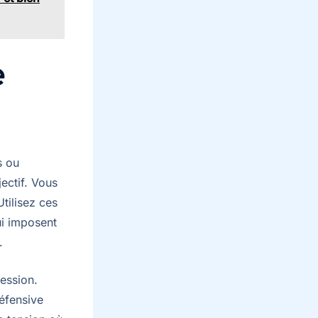
e
s ou
ectif. Vous
tilisez ces
ui imposent
.
session.
défensive