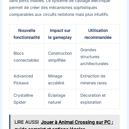
sans joints visibles. Le système de câblage électrique
permet de créer des mécanismes sophistiqués
comparables aux circuits redstone mais plus intuitifs.
Nouvelle
Impact sur
Utilisation
fonctionnalité
le gameplay
recommandée
Grandes
Blocs
Construction
structures
connectables
simplifiée
architecturales
Advanced
Minage
Extraction de
Pickaxe
accéléré
minerais rares
Crystalline
Éclairage
Décoration et
Spider
naturel
exploration
LIRE AUSSI
Jouer à Animal Crossing sur PC :