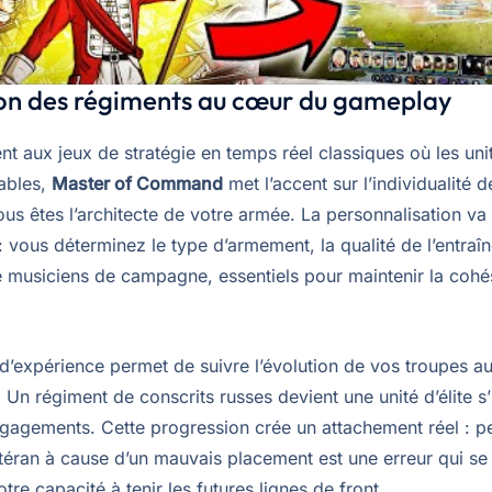
ion des régiments au cœur du gameplay
t aux jeux de stratégie en temps réel classiques où les uni
ables,
Master of Command
met l’accent sur l’individualité 
us êtes l’architecte de votre armée. La personnalisation va
 : vous déterminez le type d’armement, la qualité de l’entraî
 musiciens de campagne, essentiels pour maintenir la cohé
’expérience permet de suivre l’évolution de vos troupes au 
n régiment de conscrits russes devient une unité d’élite s’i
ngagements. Cette progression crée un attachement réel : p
téran à cause d’un mauvais placement est une erreur qui se 
tre capacité à tenir les futures lignes de front.