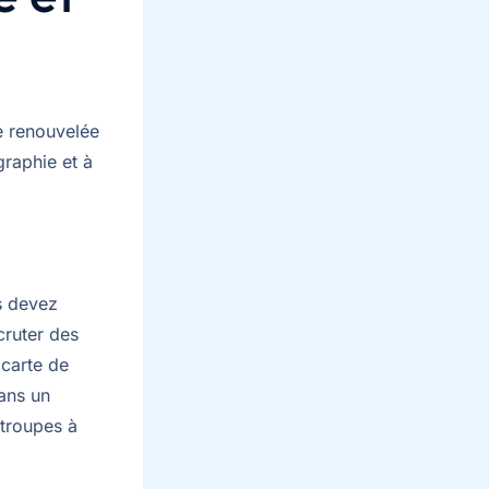
e renouvelée
graphie et à
s devez
cruter des
 carte de
ans un
 troupes à