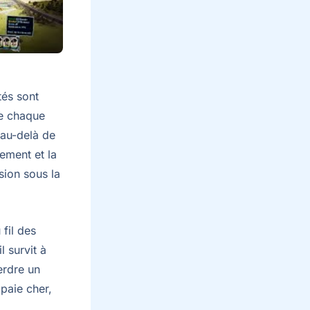
tés sont
de chaque
 au-delà de
nement et la
sion sous la
fil des
l survit à
erdre un
paie cher,