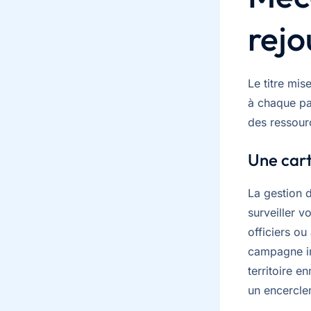
rejo
Le titre mi
à chaque pa
des ressour
Une car
La gestion 
surveiller v
officiers ou
campagne im
territoire 
un encercle