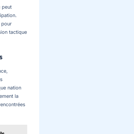
u peut
ipation.
t pour
ion tactique
s
nce,
es
que nation
tement la
rencontrées
ls