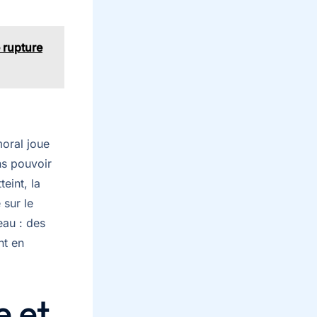
 rupture
moral joue
ns pouvoir
eint, la
 sur le
eau : des
nt en
 et