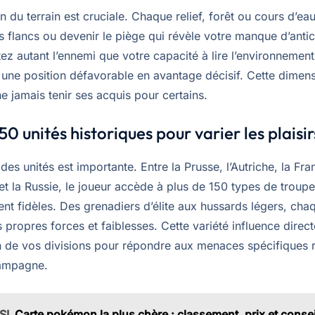
n du terrain est cruciale. Chaque relief, forêt ou cours d’ea
 flancs ou devenir le piège qui révèle votre manque d’antic
ez autant l’ennemi que votre capacité à lire l’environnemen
 une position défavorable en avantage décisif. Cette dimens
 jamais tenir ses acquis pour certains.
50 unités historiques pour varier les plaisir
 des unités est importante. Entre la Prusse, l’Autriche, la Fra
 et la Russie, le joueur accède à plus de 150 types de troup
nt fidèles. Des grenadiers d’élite aux hussards légers, cha
propres forces et faiblesses. Cette variété influence direc
 de vos divisions pour répondre aux menaces spécifiques 
campagne.
SI
Carte pokémon la plus chère : classement, prix et consei