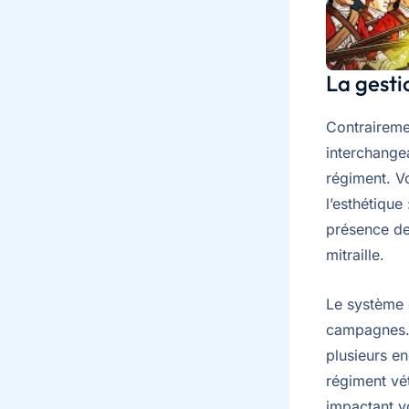
La gest
Contrairemen
interchange
régiment. Vo
l’esthétique
présence de
mitraille.
Le système d
campagnes. U
plusieurs e
régiment vé
impactant vo