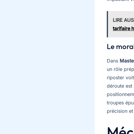
LIRE AUS
tarifaire 
Le moral
Dans
Maste
un rôle pré
riposter voi
déroute est
positionneme
troupes épu
précision et
Méc