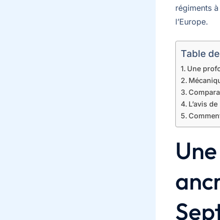
régiments à 
l’Europe.
Table de
Une profo
Mécaniqu
Comparai
L’avis de
Comment 
Une
ancr
Sep