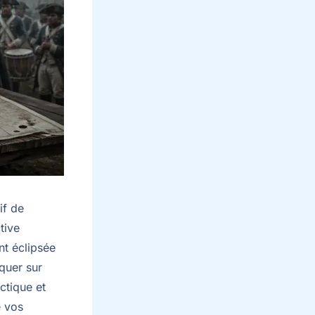
if de
tive
t éclipsée
iquer sur
ctique et
e vos