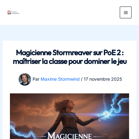
Aller
au
Main
contenu
Men
Magicienne Stormreaver sur PoE 2 :
maîtriser la classe pour dominer le jeu
Par
Maxime Stormwind
/
17 novembre 2025