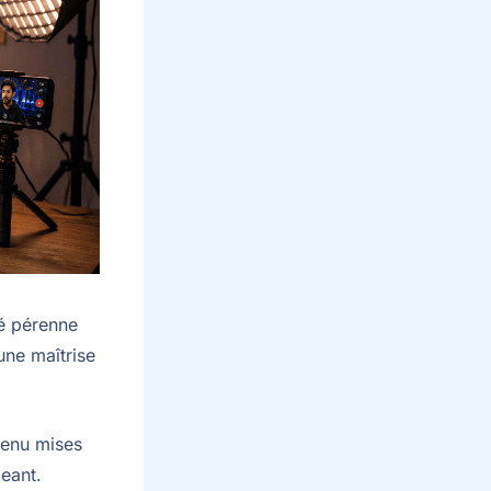
é pérenne
une maîtrise
tenu mises
eant.