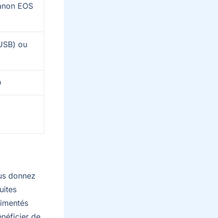
anon EOS
USB) ou
D
ous donnez
uites
rimentés
énéficier de