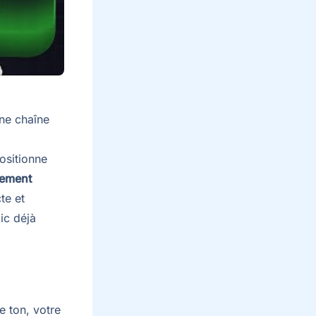
ne chaîne
ositionne
cement
te et
ic déjà
e ton, votre