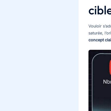
cibl
Vouloir s’ad
saturée, l’o
concept clai