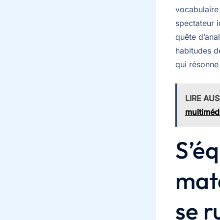
vocabulaire
spectateur i
quête d’ana
habitudes d
qui résonne 
LIRE AUS
multiméd
S’éq
maté
se r