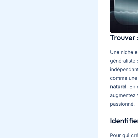
Trouver 
Une niche e
généraliste 
indépendants
comme une r
naturel
. En 
augmentez v
passionné.
Identifi
Pour qui cr