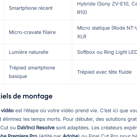
Hybride (Sony ZV-E10, C
Smartphone récent
R10)
Micro statique (Rode NT-
Micro-cravate filaire
XLR
Lumière naturelle
Softbox ou Ring Light LE
Trépied smartphone
Trépied avec tête fluide
basique
ciels de montage
 vidéo
est l’étape où votre vidéo prend vie. C’est ici que v
 éliminez les temps morts. Pour débuter, des solutions grat
Cut ou
DaVinci Resolve
sont adaptées. Les créateurs expé
be Premiere Pro
(édité par
Adobe
) ou Final Cut Pro pour b