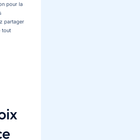
on pour la
s
z partager
 tout
oix
ce