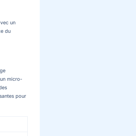
.
avec un
ce du
age
 un micro-
 des
isantes pour