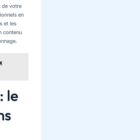
t de votre
sionnels en
 et les
n contenu
ionnage.
x
 le
ns