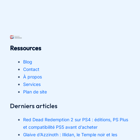
réflexes
pour
protéger
vos
données
Ressources
Blog
Contact
À propos
Services
Plan de site
Derniers articles
Red Dead Redemption 2 sur PS4 : éditions, PS Plus
et compatibilité PS5 avant d’acheter
Glaive d’Azzinoth : Illidan, le Temple noir et les