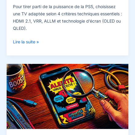
Pour tirer parti de la puissance de la PS5, choisissez
une TV adaptée selon 4 critères techniques essentiels :
HDMI 2.1, VRR, ALLM et technologie d’écran (OLED ou
QLED).
Quelle
Lire la suite »
TV
pour
PS5
choisir
?
4
critères
techniques
pour
éviter
les
erreurs