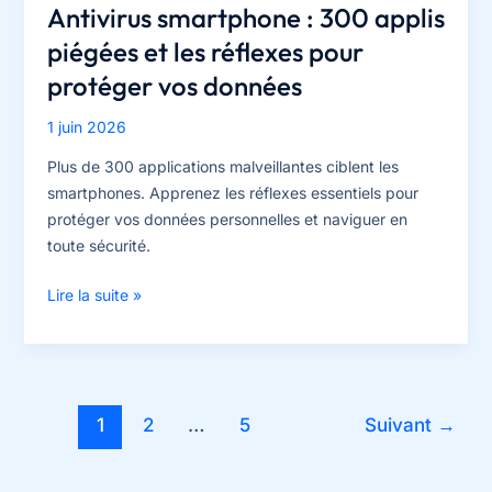
Antivirus smartphone : 300 applis
piégées et les réflexes pour
protéger vos données
1 juin 2026
Plus de 300 applications malveillantes ciblent les
smartphones. Apprenez les réflexes essentiels pour
protéger vos données personnelles et naviguer en
toute sécurité.
Antivirus
Lire la suite »
smartphone
:
300
applis
1
2
…
5
Suivant
→
piégées
et
les