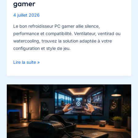
gamer
4 juillet 2026
Le bon refroidisseur PC gamer allie silence,
performance et compatibilité. Ventilateur, ventirad ou
watercooling, trouvez la solution adaptée à votre
configuration et style de jeu.
Silence,
Lire la suite »
RGB
et
compatibilité,
le
vrai
choix
d’un
refroidisseur
PC
gamer