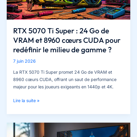
du
HDD
ou
la
RTX 5070 Ti Super : 24 Go de
vitesse
VRAM et 8960 cœurs CUDA pour
du
redéfinir le milieu de gamme ?
SSD
?
7 juin 2026
La RTX 5070 Ti Super promet 24 Go de VRAM et
8960 cœurs CUDA, offrant un saut de performance
majeur pour les joueurs exigeants en 1440p et 4K.
RTX
Lire la suite »
5070
Ti
Super
:
24