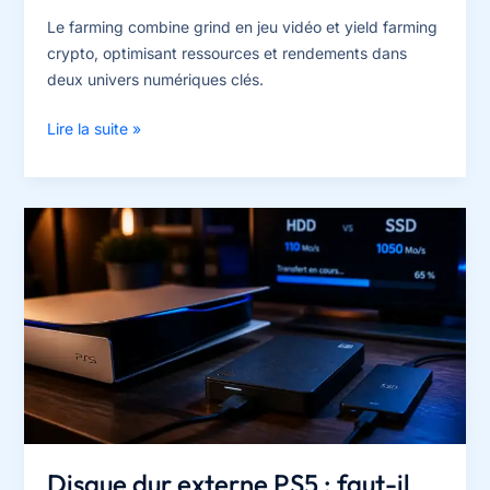
Le farming combine grind en jeu vidéo et yield farming
crypto, optimisant ressources et rendements dans
deux univers numériques clés.
Le
Lire la suite »
farming
:
entre
optimisation
du
rendement
crypto
et
grind
intensif
en
jeu
vidéo
Disque dur externe PS5 : faut-il