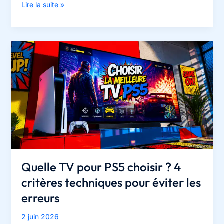
Téléviseurs
Lire la suite »
2023
:
OLED
Meta
contre
QD-
OLED,
le
duel
des
technologies
de
pointe
Quelle TV pour PS5 choisir ? 4
critères techniques pour éviter les
erreurs
2 juin 2026