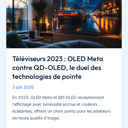
Go
de
VRAM
et
8960
cœurs
CUDA
pour
Téléviseurs 2023 : OLED Meta
redéfinir
contre QD-OLED, le duel des
le
technologies de pointe
milieu
de
3 juin 2026
gamme
?
En 2023, OLED Meta et QD-OLED révolutionnent
l’affichage avec luminosité accrue et couleurs
éclatantes, offrant un choix pointu pour les amateurs
de haute qualité d’image.