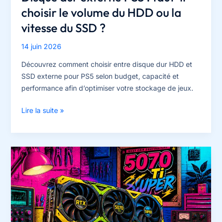
choisir le volume du HDD ou la
vitesse du SSD ?
14 juin 2026
Découvrez comment choisir entre disque dur HDD et
SSD externe pour PS5 selon budget, capacité et
performance afin d’optimiser votre stockage de jeux.
Disque
Lire la suite »
dur
externe
PS5
:
faut-
il
choisir
le
volume