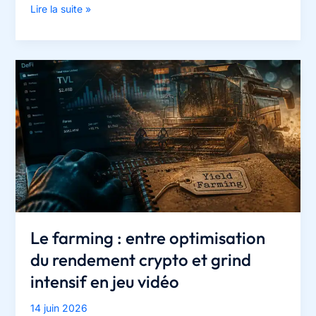
Meilleure
Lire la suite »
TV
gaming
:
120
Hz,
HDMI
2.1
et
les
3
erreurs
techniques
qui
Le farming : entre optimisation
ruinent
du rendement crypto et grind
votre
intensif en jeu vidéo
jeu
14 juin 2026