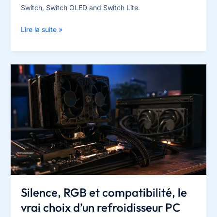
Switch, Switch OLED and Switch Lite.
Which
Lire la suite »
Nintendo
Switch
accessories
should
you
buy
first
for
protection,
comfort
and
travel?
Silence, RGB et compatibilité, le
vrai choix d’un refroidisseur PC