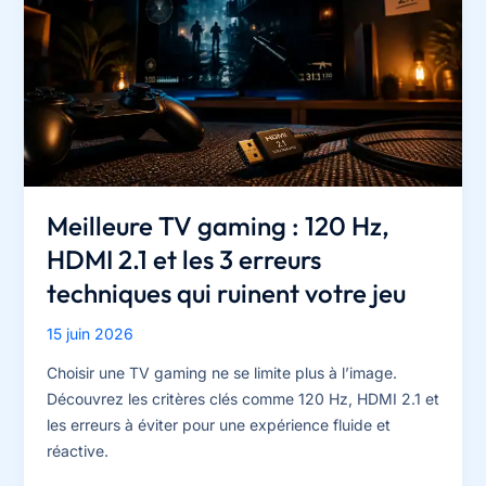
:
deux
versions
et
un
boîtier
externe
pour
révolutionner
Meilleure TV gaming : 120 Hz,
le
HDMI 2.1 et les 3 erreurs
confort
techniques qui ruinent votre jeu
15 juin 2026
Choisir une TV gaming ne se limite plus à l’image.
Découvrez les critères clés comme 120 Hz, HDMI 2.1 et
les erreurs à éviter pour une expérience fluide et
réactive.