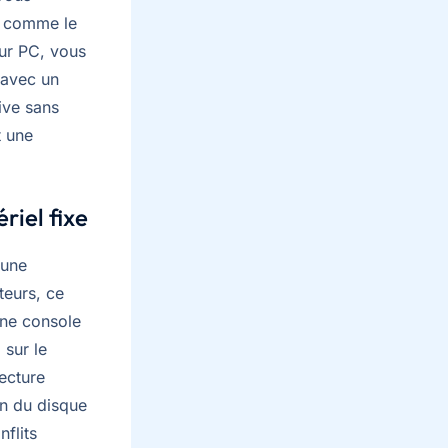
s comme le
Sur PC, vous
é avec un
ive sans
t une
riel fixe
 une
teurs, ce
Une console
 sur le
ecture
on du disque
flits