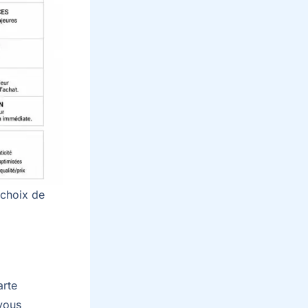
 choix de
arte
 vous