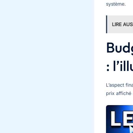
système.
LIRE AUS
Budg
: l’
L’aspect fin
prix affiché 