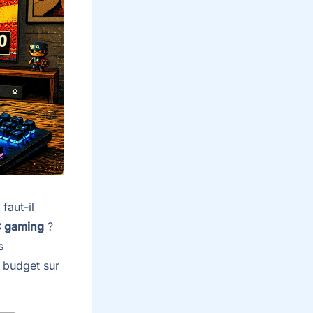
faut-il
 gaming
?
s
 budget sur