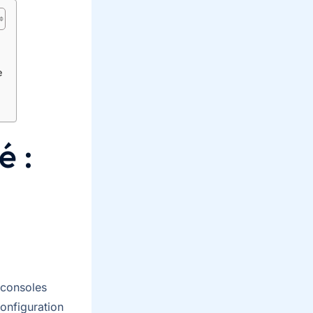
e
é :
 consoles
onfiguration