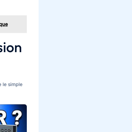
ique
sion
e le simple