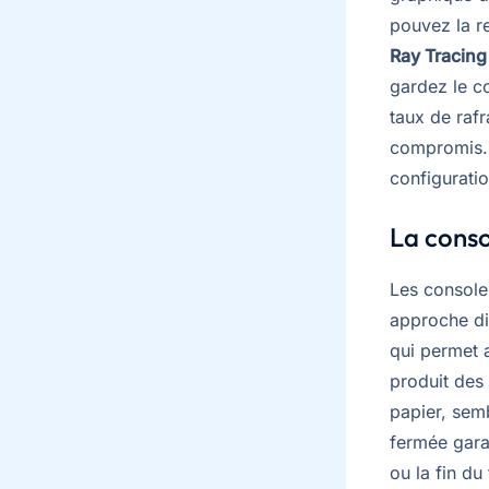
pouvez la r
Ray Tracing
gardez le co
taux de raf
compromis. 
configuratio
La conso
Les console
approche dif
qui permet
produit des
papier, sem
fermée garan
ou la fin du