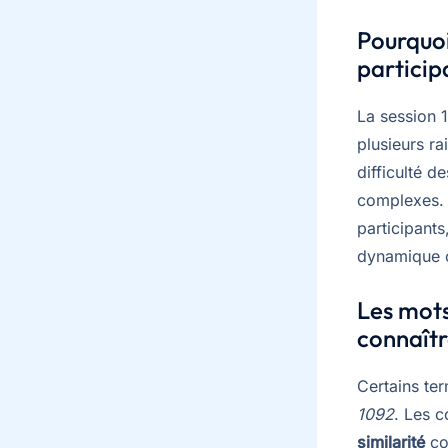
Pourquoi
particip
La session 
plusieurs r
difficulté d
complexes. E
participants
dynamique c
Les mots
connaît
Certains te
1092
. Les 
similarité
co