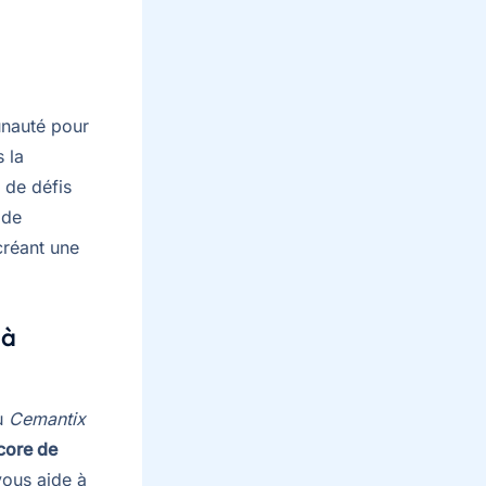
unauté pour
 la
 de défis
 de
 créant une
 à
du
Cemantix
core de
vous aide à