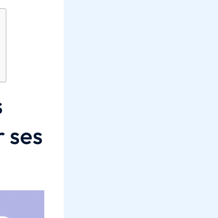
s
 ses