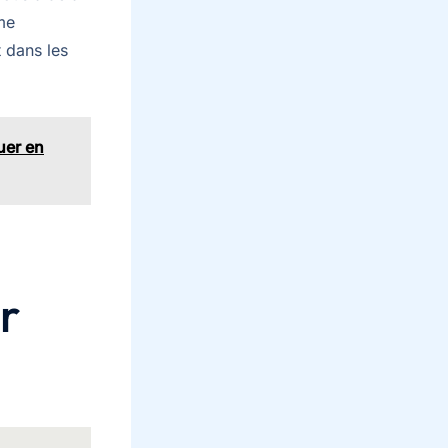
mme
 dans les
uer en
r