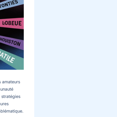
es amateurs
munauté
 stratégies
eures
mblématique.