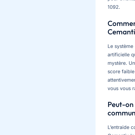
1092.
Comment
Cemanti
Le système 
artificielle
mystère. Un
score faibl
attentivemen
vous vous 
Peut-on 
commun
L’entraide 