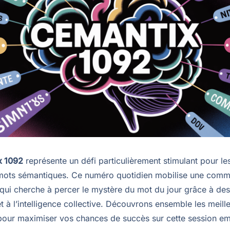
x 1092
représente un défi particulièrement stimulant pour l
mots sémantiques. Ce numéro quotidien mobilise une com
qui cherche à percer le mystère du mot du jour grâce à des
 à l’intelligence collective. Découvrons ensemble les meill
our maximiser vos chances de succès sur cette session e