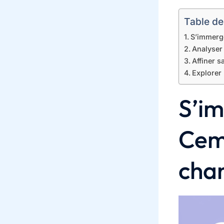
Table de
S’immerge
Analyser
Affiner s
Explorer 
S’im
Cem
cha