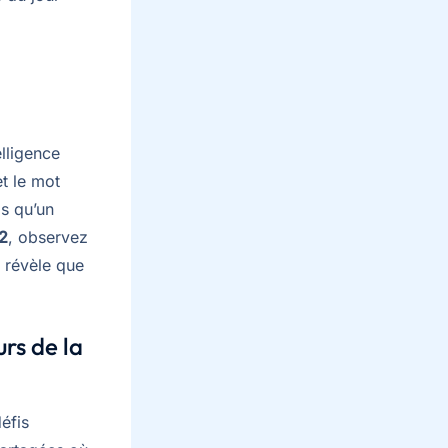
lligence
et le mot
is qu’un
2
, observez
s révèle que
rs de la
éfis