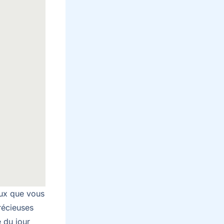
aux que vous
récieuses
 du jour