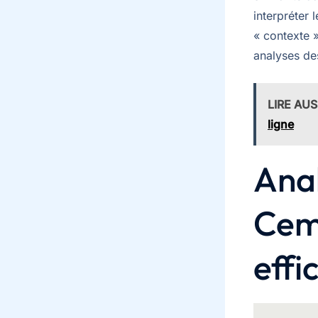
interpréter 
« contexte 
analyses de
LIRE AUS
ligne
Anal
Cem
eff