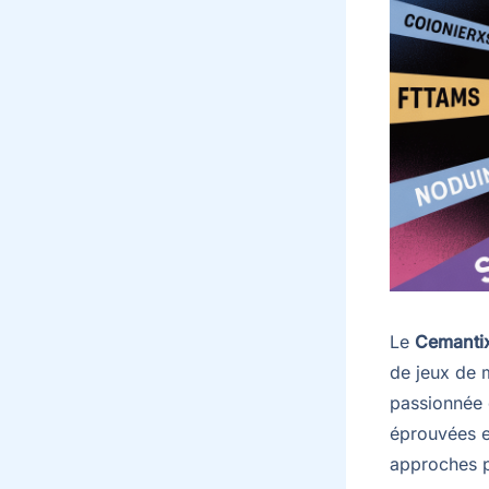
Le
Cemanti
de jeux de 
passionnée 
éprouvées et
approches p