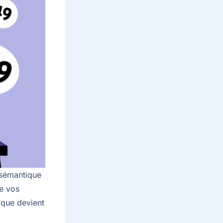
 sémantique
de vos
gique devient