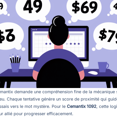
emantix demande une compréhension fine de la mécanique
 jeu. Chaque tentative génère un score de proximité qui gui
ssais vers le mot mystère. Pour le
Cemantix 1092
, cette lo
ur allié pour progresser efficacement.