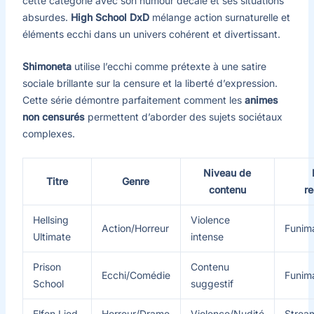
cette catégorie avec son humour décalé et ses situations
absurdes.
High School DxD
mélange action surnaturelle et
éléments ecchi dans un univers cohérent et divertissant.
Shimoneta
utilise l’ecchi comme prétexte à une satire
sociale brillante sur la censure et la liberté d’expression.
Cette série démontre parfaitement comment les
animes
non censurés
permettent d’aborder des sujets sociétaux
complexes.
Niveau de
Titre
Genre
contenu
r
Hellsing
Violence
Action/Horreur
Funima
Ultimate
intense
Prison
Contenu
Ecchi/Comédie
Funim
School
suggestif
Elfen Lied
Horreur/Drame
Violence/Nudité
Stream