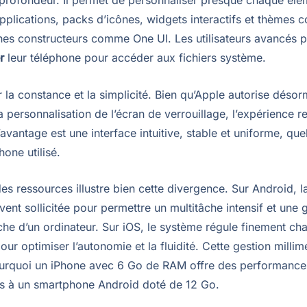
 profondeur. Il permet de personnaliser presque chaque élém
pplications, packs d’icônes, widgets interactifs et thèmes 
hes constructeurs comme One UI. Les utilisateurs avancés 
r
leur téléphone pour accéder aux fichiers système.
 la constance et la simplicité. Bien qu’Apple autorise désor
a personnalisation de l’écran de verrouillage, l’expérience r
avantage est une interface intuitive, stable et uniforme, quel
one utilisé.
es ressources illustre bien cette divergence. Sur Android, 
vent sollicitée pour permettre un multitâche intensif et une 
che d’un ordinateur. Sur iOS, le système régule finement ch
ur optimiser l’autonomie et la fluidité. Cette gestion millim
urquoi un iPhone avec 6 Go de RAM offre des performance
 à un smartphone Android doté de 12 Go.