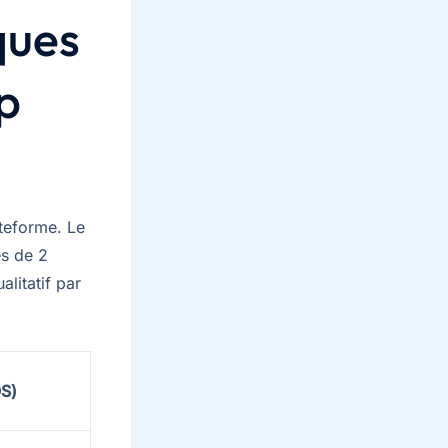
ques
p
ateforme. Le
ès de 2
alitatif par
OS)