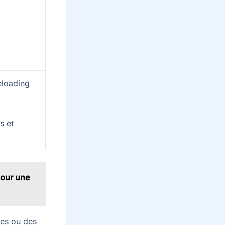
eloading
s et
pour une
ives ou des