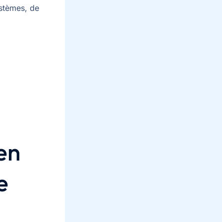
ystèmes, de
en
e