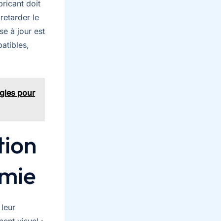
ricant doit
retarder le
se à jour est
atibles,
ègles pour
tion
omie
 leur