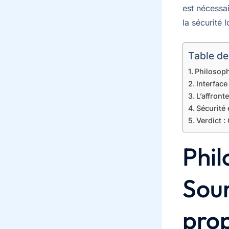
est nécessa
la sécurité l
Table de
Philosoph
Interface
L’affront
Sécurité 
Verdict :
Phil
Sou
prop