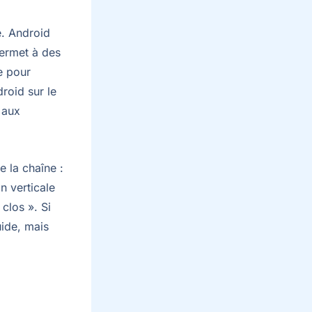
e. Android
permet à des
e pour
roid sur le
 aux
e la chaîne :
on verticale
clos ». Si
uide, mais