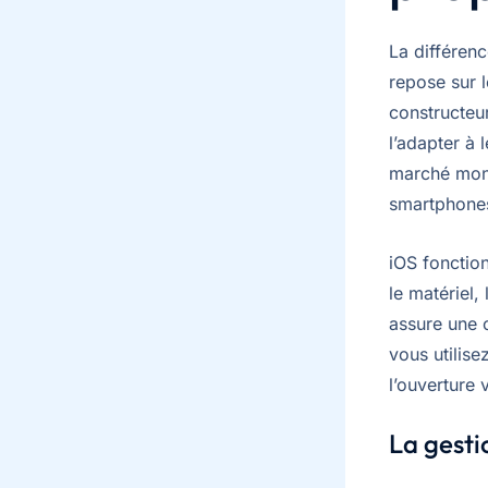
La différenc
repose sur 
constructeu
l’adapter à 
marché mond
smartphones
iOS fonction
le matériel, 
assure une c
vous utilise
l’ouverture 
La gesti