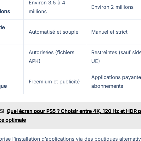
Environ 3,5 à 4
Environ 2 millions
tions
millions
de
Automatisé et souple
Manuel et strict
Autorisées (fichiers
Restreintes (sauf sid
APK)
UE)
Applications payante
Freemium et publicité
que
abonnements
SI
Quel écran pour PS5 ? Choisir entre 4K, 120 Hz et HDR 
ce optimale
rise l’installation d’applications via des boutiques alternat