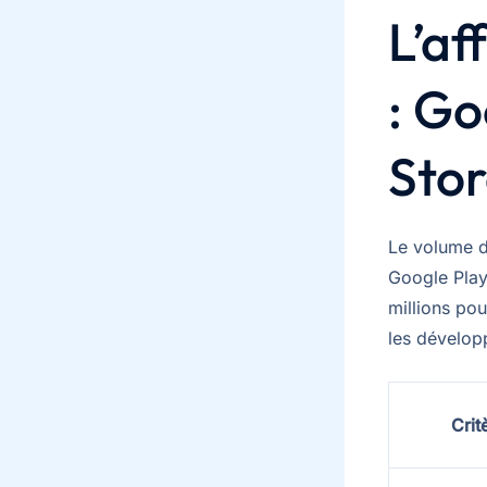
L’af
: Go
Sto
Le volume d
Google Play
millions pou
les dévelop
Crit