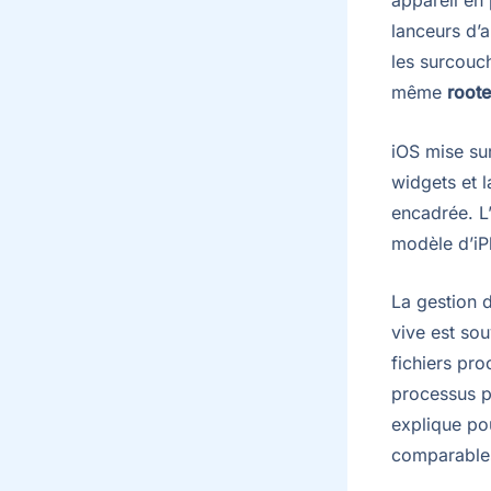
appareil en
lanceurs d’a
les surcouc
même
roote
iOS mise sur
widgets et l
encadrée. L’
modèle d’iPh
La gestion d
vive est sou
fichiers pro
processus po
explique po
comparables