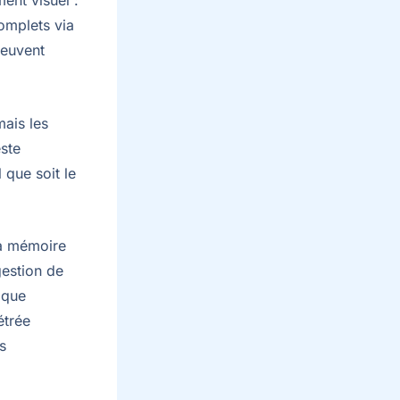
ent visuel :
complets via
peuvent
mais les
este
 que soit le
la mémoire
gestion de
aque
étrée
s