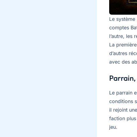
Le système n
comptes Bat
l’autre, le
La première
d’autres ré
avec des a
Parrain, 
Le parrain e
conditions s
il rejoint u
faction plus
jeu.