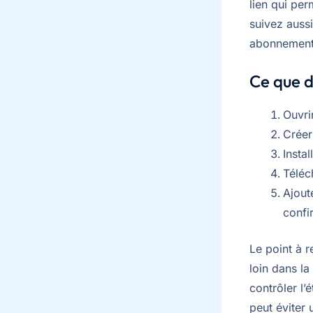
lien qui per
suivez aussi
abonnement
Ce que do
Ouvrir
Créer
Instal
Téléc
Ajout
confi
Le point à r
loin dans la
contrôler l’
peut éviter 