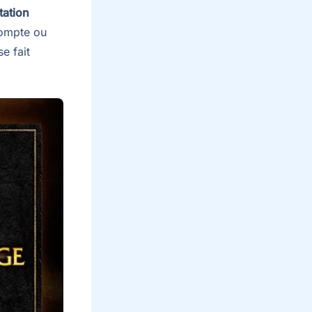
itation
 compte ou
e fait