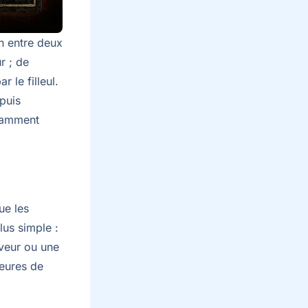
on entre deux
r ; de
ar le filleul.
puis
otamment
ue les
lus simple :
rveur ou une
heures de