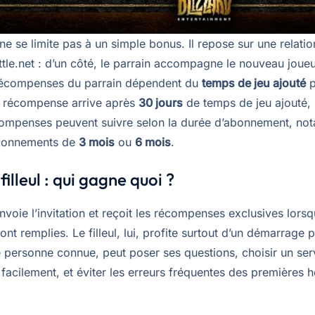
e se limite pas à un simple bonus. Il repose sur une relati
tle.net : d’un côté, le parrain accompagne le nouveau joueu
s récompenses du parrain dépendent du
temps de jeu ajouté
p
 récompense arrive après
30 jours
de temps de jeu ajouté, 
compenses peuvent suivre selon la durée d’abonnement, n
bonnements de
3 mois
ou
6 mois
.
filleul : qui gagne quoi ?
nvoie l’invitation et reçoit les récompenses exclusives lorsq
ont remplies. Le filleul, lui, profite surtout d’un démarrage p
ne personne connue, peut poser ses questions, choisir un se
 facilement, et éviter les erreurs fréquentes des premières 