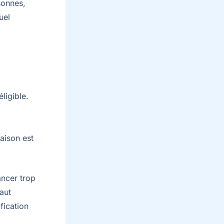
sonnes,
uel
ligible.
aison est
vancer trop
aut
fication