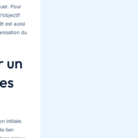
uer. Pour
’objectif
t est aussi
anisation du
r un
des
n initiale.
e lien