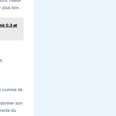
 donc mieux
 plus loin.
ink 0.3 et
t.
en comme lié.
e donner son
rrecte du