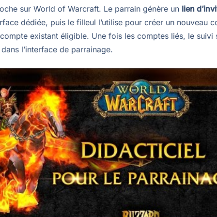
proche sur World of Warcraft. Le parrain génère un
lien d’inv
erface dédiée, puis le filleul l’utilise pour créer un nouveau
compte existant éligible. Une fois les comptes liés, le suivi s
dans l’interface de parrainage.