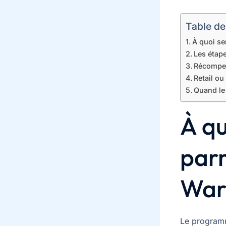
Table de
À quoi se
Les étape
Récompens
Retail ou
Quand le 
À qu
par
War
Le programm