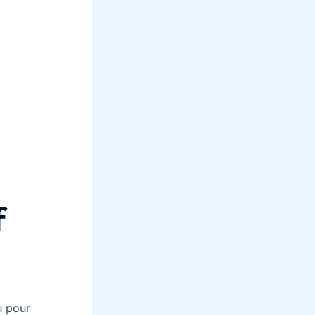
f
u pour