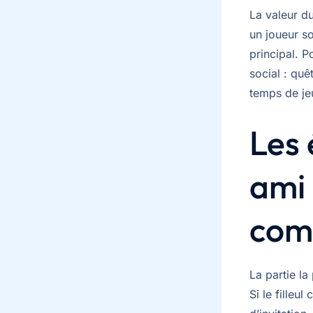
La valeur d
un joueur so
principal. P
social : qu
temps de je
Les 
ami 
com
La partie la
Si le filleu