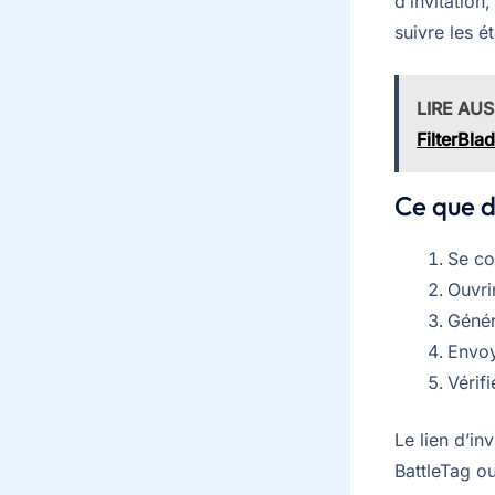
d’invitation
suivre les ét
LIRE AUS
FilterBla
Ce que d
Se co
Ouvri
Génér
Envoye
Vérif
Le lien d’in
BattleTag ou