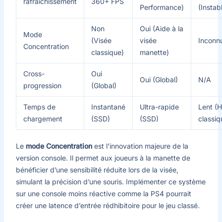
rafraîchissement
360+ FPS
Performance)
(Instab
Non
Oui (Aide à la
Mode
(Visée
visée
Inconn
Concentration
classique)
manette)
Cross-
Oui
Oui (Global)
N/A
progression
(Global)
Temps de
Instantané
Ultra-rapide
Lent (
chargement
(SSD)
(SSD)
classiq
Le
mode Concentration
est l’innovation majeure de la
version console. Il permet aux joueurs à la manette de
bénéficier d’une sensibilité réduite lors de la visée,
simulant la précision d’une souris. Implémenter ce système
sur une console moins réactive comme la PS4 pourrait
créer une latence d’entrée rédhibitoire pour le jeu classé.