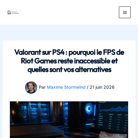
Aller
au
Main
contenu
Men
Valorant sur PS4 : pourquoi le FPS de
Riot Games reste inaccessible et
quelles sont vos alternatives
Par
Maxime Stormwind
/
21 juin 2026