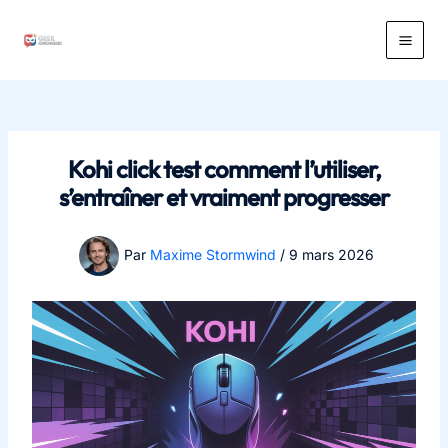
Aller
au
Main
contenu
Men
Kohi click test comment l’utiliser,
s’entraîner et vraiment progresser
Par
Maxime Stormwind
/
9 mars 2026