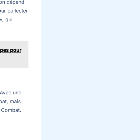
ion dépend
our collecter
», qui
ypes pour
. Avec une
bat, mais
et Combat.