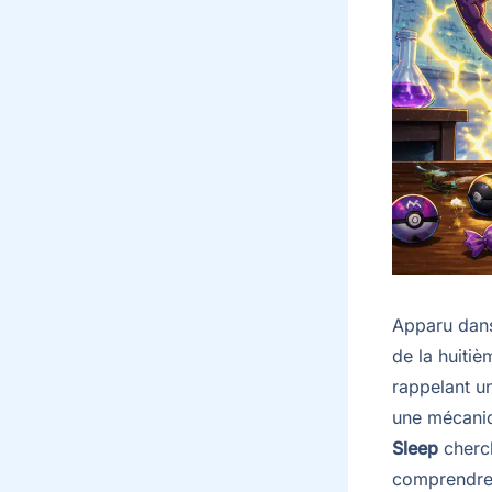
Apparu dans
de la huiti
rappelant u
une mécaniq
Sleep
cherch
comprendre 