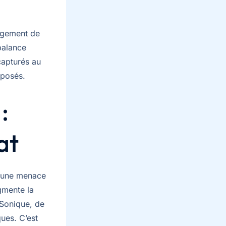
ngement de
balance
capturés au
pposés.
:
at
n une menace
gmente la
Sonique, de
ues. C’est