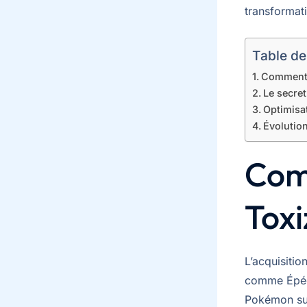
transformat
Table de
Comment o
Le secre
Optimisat
Évolutio
Com
Tox
L’acquisiti
comme Épée 
Pokémon sur