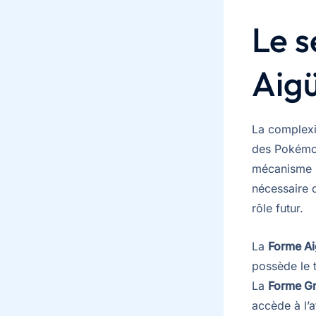
Le s
Aig
La complexi
des Pokémon
mécanisme in
nécessaire 
rôle futur.
La
Forme A
possède le 
La
Forme G
accède à l’