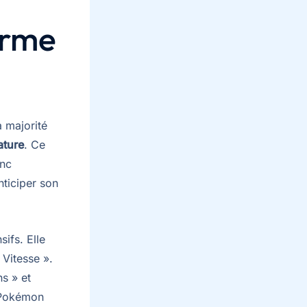
orme
 majorité
ature
. Ce
onc
nticiper son
sifs. Elle
 Vitesse ».
ns » et
u Pokémon