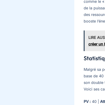
comme le « 
de la puissa
des ressour
booste l’én
LIRE AUS
créer un
Statisti
Malgré sa pe
base de 40 
son double t
Voici ses cap
PV :
40 |
At