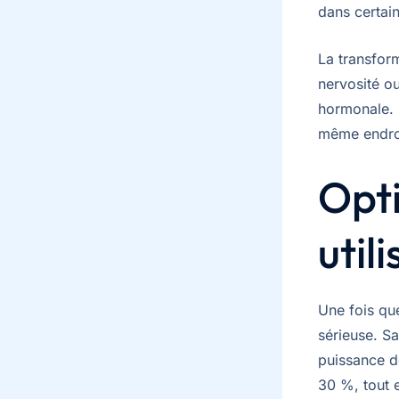
dans certai
La transfo
nervosité ou
hormonale. 
même endroi
Opti
util
Une fois qu
sérieuse. Sa
puissance d
30 %, tout 