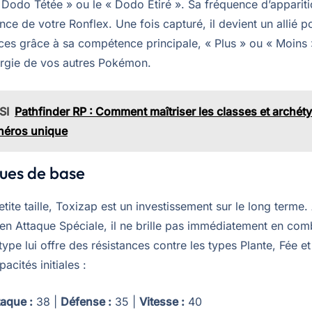
Dodo Tétée » ou le « Dodo Étiré ». Sa fréquence d’apparit
nce de votre Ronflex. Une fois capturé, il devient un allié p
ces grâce à sa compétence principale, « Plus » ou « Moins 
ergie de vos autres Pokémon.
SI
Pathfinder RP : Comment maîtriser les classes et archét
 héros unique
ques de base
tite taille, Toxizap est un investissement sur le long terme
en Attaque Spéciale, il ne brille pas immédiatement en com
ype lui offre des résistances contre les types Plante, Fée 
acités initiales :
taque :
38 |
Défense :
35 |
Vitesse :
40