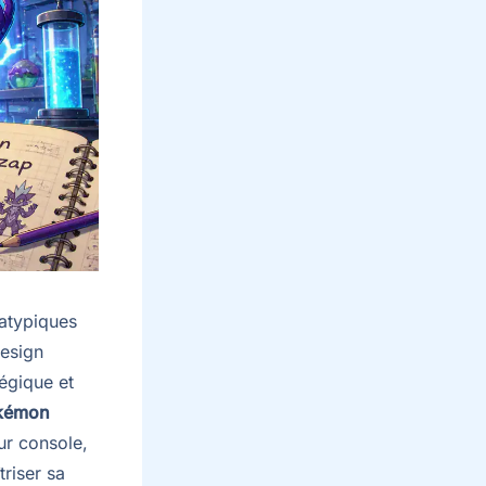
 atypiques
design
égique et
kémon
ur console,
riser sa