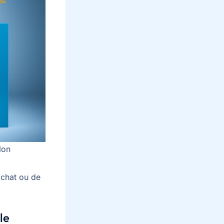
lon
achat ou de
le