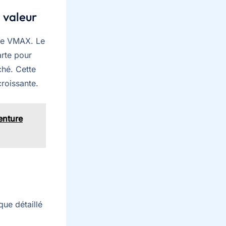
a valeur
lle VMAX. Le
arte pour
ché. Cette
croissante.
enture
ue détaillé