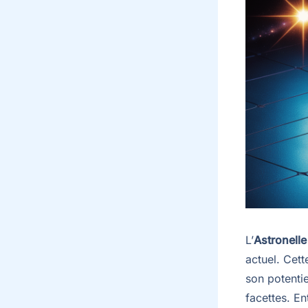
L’
Astronell
actuel. Cett
son potentie
facettes. E