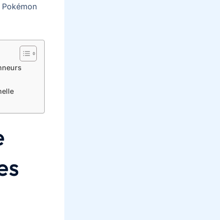
CG Pokémon
onneurs
elle
e
es