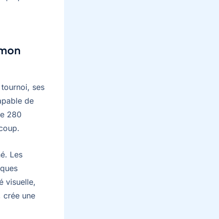
émon
 tournoi, ses
apable de
ge 280
 coup.
né. Les
iques
é visuelle,
, crée une