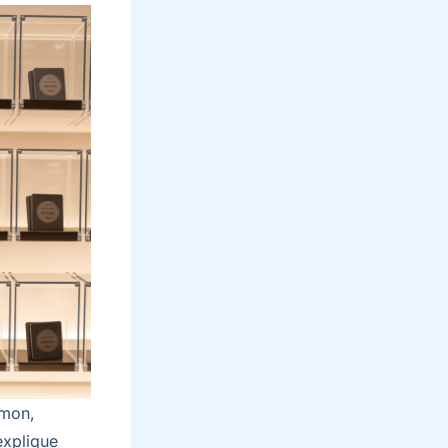
émon,
explique