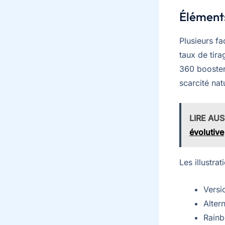
Éléments 
Plusieurs fa
taux de tir
360 booster
scarcité nat
LIRE AUS
évolutive
Les illustra
Versi
Alter
Rainb