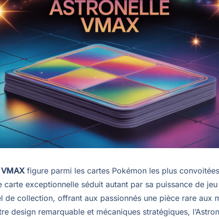
e VMAX
figure parmi les cartes Pokémon les plus convoitée
e carte exceptionnelle séduit autant par sa puissance de je
l de collection, offrant aux passionnés une pièce rare aux m
ntre design remarquable et mécaniques stratégiques, l’Astr