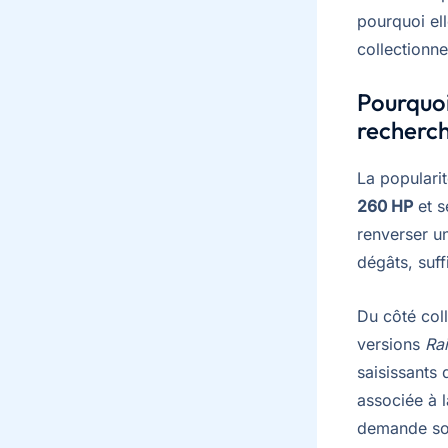
pourquoi ell
collectionne
Pourquo
recherch
La popularit
260 HP
et s
renverser un
dégâts, suf
Du côté coll
versions
Ra
saisissants 
associée à l
demande sou