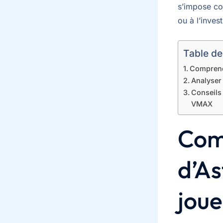
s’impose c
ou à l’inves
Table de
Comprendr
Analyser 
Conseils 
VMAX
Com
d’As
joue