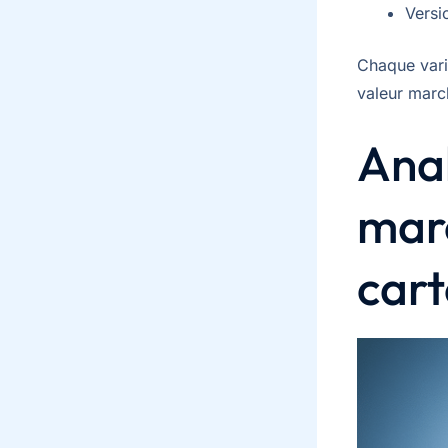
Versi
Chaque vari
valeur march
Anal
marc
car