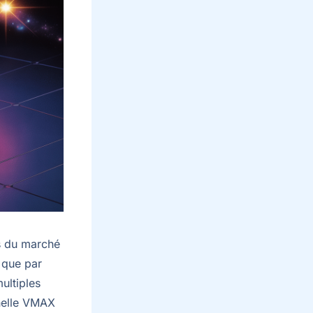
s du marché
u que par
ultiples
onelle VMAX