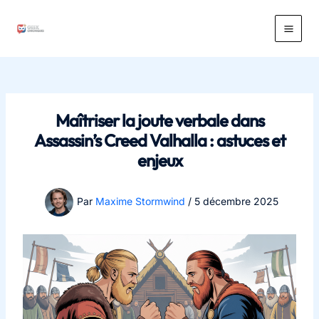
Aller
au
Main
contenu
Men
Maîtriser la joute verbale dans
Assassin’s Creed Valhalla : astuces et
enjeux
Par
Maxime Stormwind
/
5 décembre 2025