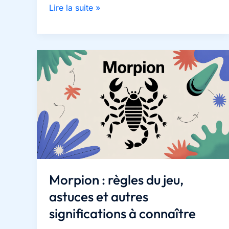
Cadre
Lire la suite »
voiture
:
3
formats
XXL
et
conseils
d’expert
pour
sublimer
votre
Morpion : règles du jeu,
décoration
astuces et autres
murale
significations à connaître