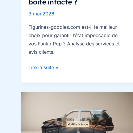
boîte intacte ?
3 mai 2026
Figurines-goodies.com est-il le meilleur
choix pour garantir l’état impeccable de
vos Funko Pop ? Analyse des services et
avis clients.
Figurines-
Lire la suite »
goodies.com
:
faut-
il
commander
vos
Funko