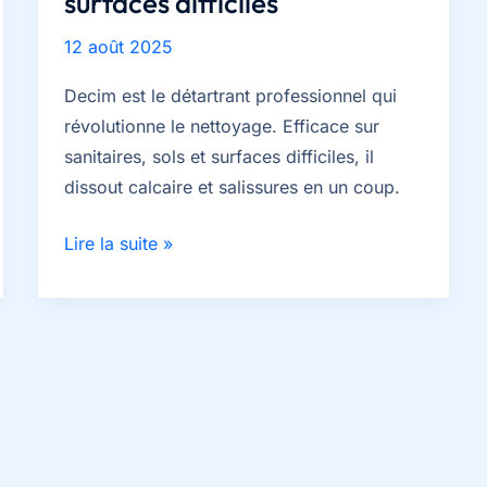
surfaces difficiles
12 août 2025
Decim est le détartrant professionnel qui
révolutionne le nettoyage. Efficace sur
sanitaires, sols et surfaces difficiles, il
dissout calcaire et salissures en un coup.
tout
Lire la suite »
savoir
sur
decim
:
le
détartrant
surpuissant
pour