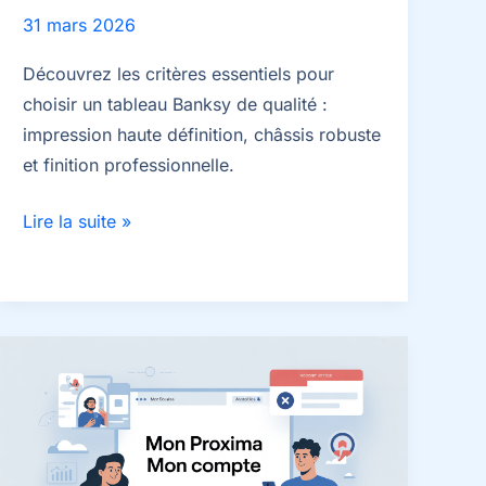
31 mars 2026
Découvrez les critères essentiels pour
choisir un tableau Banksy de qualité :
impression haute définition, châssis robuste
et finition professionnelle.
Tableau
Lire la suite »
Banksy
:
3
critères
de
qualité
pour
choisir