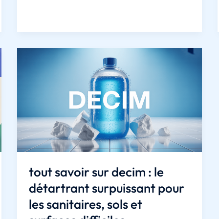
manga
:
comment
transformer
votre
intérieur
avec
une
décoration
murale
unique
?
tout savoir sur decim : le
détartrant surpuissant pour
les sanitaires, sols et