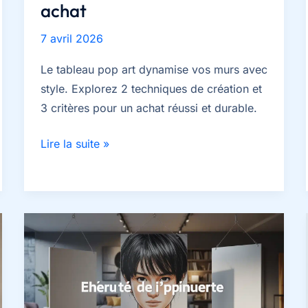
achat
7 avril 2026
Le tableau pop art dynamise vos murs avec
style. Explorez 2 techniques de création et
3 critères pour un achat réussi et durable.
Tableau
Lire la suite »
pop
art
:
2
techniques
de
création
et