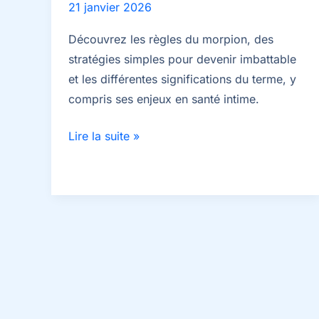
21 janvier 2026
Découvrez les règles du morpion, des
stratégies simples pour devenir imbattable
et les différentes significations du terme, y
compris ses enjeux en santé intime.
Morpion
Lire la suite »
:
règles
du
jeu,
astuces
et
autres
significations
à